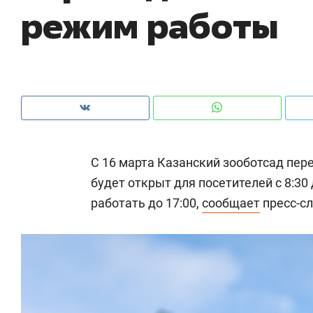
режим работы
рынки, почему надо знать аксакалов и
о 
чем интересен Оман?
кл
С 16 марта Казанский зооботсад пер
будет открыт для посетителей с 8:30 
работать до 17:00,
сообщает
пресс-сл
Рекомендуем
Рекомендуем
Как ГК «МИР ГРУПП» и ВТБ
150 камер 
создают оазис жилого
ID вместо 
комфорта под Казанью
безопаснос