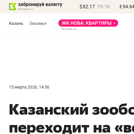
забронируй валюту
$
82.17
0.76
€
94.8
Казань
Закамье
Василь Мазитов
МАРТ
15 марта 2026, 14:36
«Не зная местных
«
Казанский зооб
правил, бизнес может
н
потерять минимум
ч
переходит на «
полгода»
р
Как бизнесу выйти на зарубежные
Вл