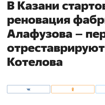
В Казани старто
реновация фабр
Алафузова – пе
отреставрируют
Котелова