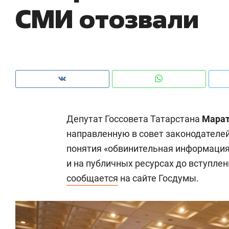
СМИ отозвали
рынки, почему надо знать аксакалов и
о 
чем интересен Оман?
кл
Депутат Госсовета Татарстана
Марат
направленную в совет законодателе
понятия «обвинительная информация
и на публичных ресурсах до вступлен
сообщается
на сайте Госдумы.
Рекомендуем
Рекомендуем
Как ГК «МИР ГРУПП» и ВТБ
150 камер 
создают оазис жилого
ID вместо 
комфорта под Казанью
безопаснос