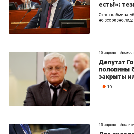
есть!»: те
Отчет кабмина: у
но все равно лид
15 апреля
#
новос
Депутат Го
половины 
закрыты ил
10
15 апреля
#
полит