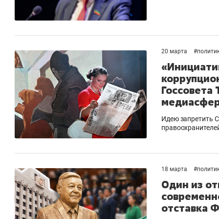
20 марта
#
полити
«Инициати
коррупцио
Госсовета
медиасфе
Идею запретить 
правоохранителе
18 марта
#
полити
Один из о
современно
отставка 