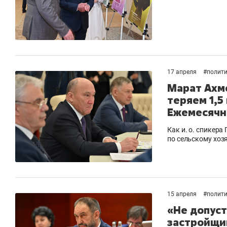
17 апреля
#
полит
Марат Ахм
теряем 1,5
Ежемесячн
Как и. о. спикер
по сельскому хоз
15 апреля
#
полит
«Не допуст
застройщи