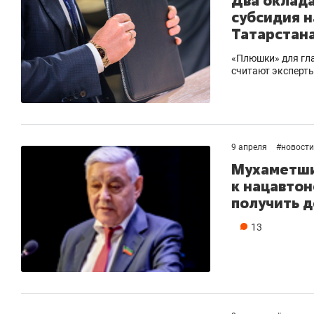
Два оклада
субсидия н
Татарстан
«Плюшки» для гла
считают эксперт
9 апреля
#
новости
Мухаметши
к нацавто
получить д
13