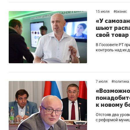
рынки, почему надо знать аксакалов и
о 
чем интересен Оман?
кл
15 июля
#
бизнес
«У самозан
шьют распа
свой товар
В Госсовете РТ п
контроль над их 
7 июля
#
политика
«Возможно
понадобитс
к новому б
Рекомендуем
Рекомендуем
Как ГК «МИР ГРУПП» и ВТБ
150 камер 
Отстояв два уров
с реформой муни
создают оазис жилого
ID вместо 
комфорта под Казанью
безопаснос