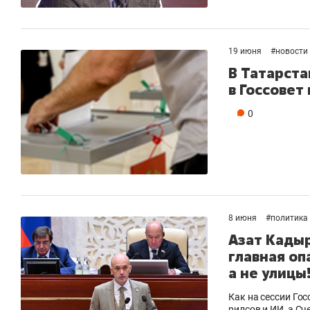
19 июня
#
новости
В Татарст
в Госсовет
0
8 июня
#
политика
Азат Кадыр
главная оп
а не улицы
Как на сессии Го
рилсов и ИИ, а С