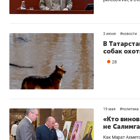
3 июня
#
новости
В Татарста
собак охо
28
19 мая
#
политика
«Кто винов
не Салимга
Как Марат Ахмето