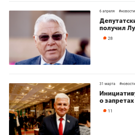
6 апреля
#
новости
Депутатск
получил Л
28
31 марта
#
новост
Инициативу
о запретах
11