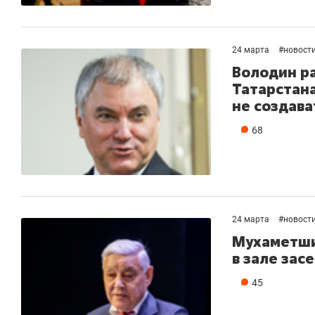
24 марта
#
новост
Володин р
Татарстана
не создава
68
24 марта
#
новост
Мухаметши
в зале зас
45