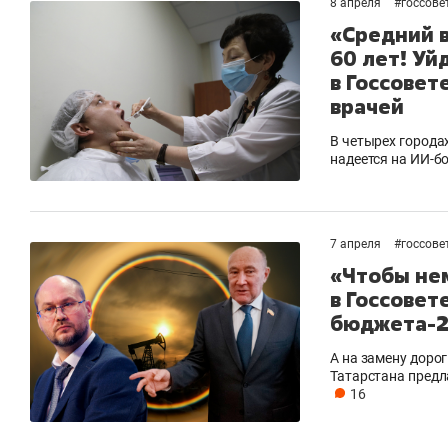
8 апреля
#
госсове
«Средний 
60 лет! Уй
в Госсовет
врачей
В четырех города
надеется на ИИ-б
7 апреля
#
госсове
«Чтобы не
в Госсовет
бюджета-2
А на замену доро
Татарстана пред
16