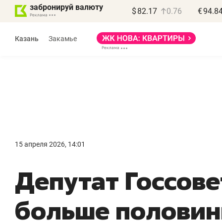
забронируй валюту
$
82.17
0.76
€
94.8
Казань
Закамье
15 апреля 2026, 14:01
Депутат Госсове
больше полови