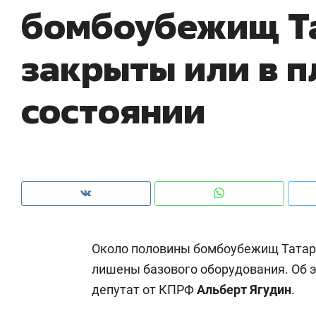
бомбоубежищ Т
закрыты или в 
состоянии
Около половины бомбоубежищ Татар
Рекомендуем
Рекомендуем
лишены базового оборудования. Об э
150 камер до квартиры и Face
Опыт выжи
депутат от КПРФ
Альберт Ягудин
.
ID вместо ключа: какой будет
природе, 
безопасность в ЖК «Нова»
с ментальн