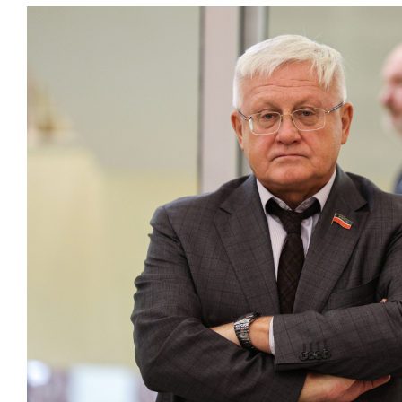
состоянием
антихрупк