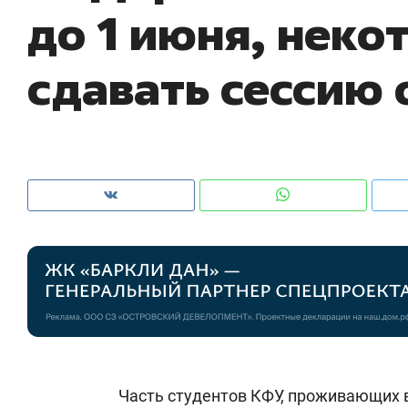
до 1 июня, неко
рынки, почему надо знать аксакалов и
о трехкр
чем интересен Оман?
клиента
сдавать сессию 
Рекомендуем
Рекомендуем
Как ГК «МИР ГРУПП» и ВТБ
150 камер до
создают оазис жилого
ID вместо кл
Часть студентов КФУ, проживающих 
комфорта под Казанью
безопасност