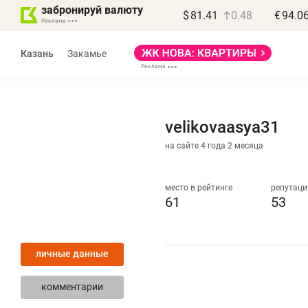
забронируй валюту
$
81.41
0.48
€
94.0
Казань
Закамье
velikovaasya31
на сайте 4 года 2 месяца
Василь Мазитов
МАРТ
место в рейтинге
репутаци
61
53
«Не зная местных
«
правил, бизнес может
н
личные данные
потерять минимум
ч
полгода»
р
комментарии
Как бизнесу выйти на зарубежные
Вл