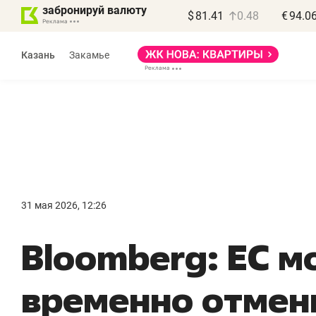
забронируй валюту
$
81.41
0.48
€
94.0
Казань
Закамье
Василь Мазитов
МАРТ
31 мая 2026, 12:26
«Не зная местных
«
Bloomberg: ЕС м
правил, бизнес может
н
потерять минимум
ч
временно отмен
полгода»
р
Как бизнесу выйти на зарубежные
Вл