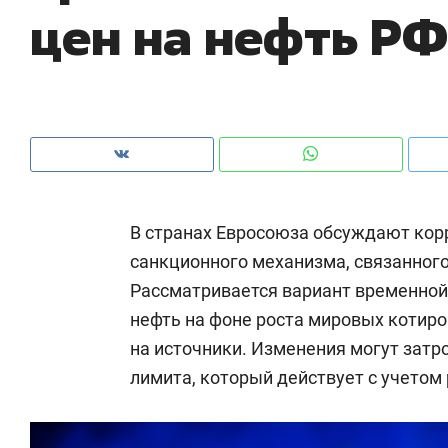
цен на нефть РФ
рынки, почему надо знать аксакалов и
о 
чем интересен Оман?
кл
В странах Евросоюза обсуждают ко
санкционного механизма, связанного
Рассматривается вариант временной
нефть на фоне роста мировых котир
на источники. Изменения могут затр
Рекомендуем
Рекомендуем
лимита, который действует с учетом
Как ГК «МИР ГРУПП» и ВТБ
150 камер 
создают оазис жилого
ID вместо 
комфорта под Казанью
безопаснос