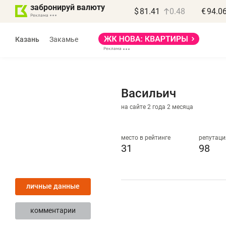
забронируй валюту
$
81.41
0.48
€
94.0
Казань
Закамье
Васильич
на сайте 2 года 2 месяца
Василь Мазитов
МАРТ
место в рейтинге
репутаци
31
98
«Не зная местных
«
правил, бизнес может
н
личные данные
потерять минимум
ч
полгода»
р
комментарии
Как бизнесу выйти на зарубежные
Вл