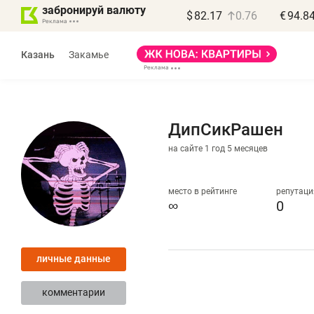
забронируй валюту
$
82.17
0.76
€
94.8
Казань
Закамье
ДипСикРашен
на сайте 1 год 5 месяцев
Василь Мазитов
МАРТ
место в рейтинге
репутаци
∞
0
«Не зная местных
«
правил, бизнес может
н
личные данные
потерять минимум
ч
полгода»
р
комментарии
Как бизнесу выйти на зарубежные
Вл