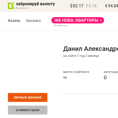
забронируй валюту
$
82.17
0.76
€
94.8
Казань
Закамье
Данил Александр
на сайте 1 год 3 месяца
Василь Мазитов
МАРТ
место в рейтинге
репутаци
∞
0
«Не зная местных
«
правил, бизнес может
н
личные данные
потерять минимум
ч
полгода»
р
комментарии
Как бизнесу выйти на зарубежные
Вл