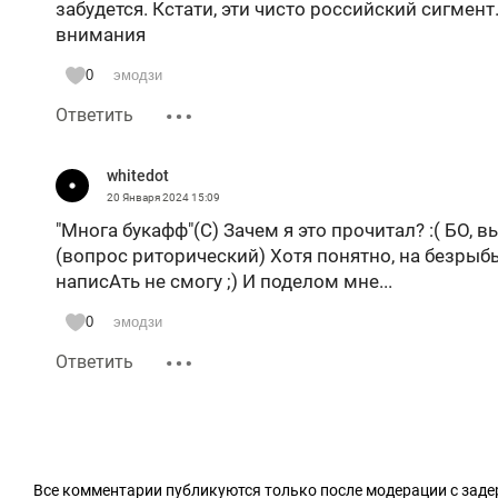
забудется. Кстати, эти чисто российский сигмент
внимания
0
эмодзи
Ответить
whitedot
20 Января 2024
15:09
"Многа букафф"(С) Зачем я это прочитал? :( БО, 
(вопрос риторический) Хотя понятно, на безрыбье и
написАть не смогу ;) И поделом мне...
0
эмодзи
Ответить
Все комментарии публикуются только после модерации с заде