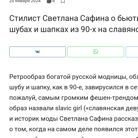
20 января 2024
6
рынки, почему надо знать аксакалов и
о трехкратном
чем интересен Оман?
клиентах и чу
Стилист Светлана Сафина о бьют
шубах и шапках из 90-х на славя
Ретрообраз богатой русской модницы, о
шубу и шапку, как в 90-е, завирусился в с
пожалуй, самым громким фешен-трендом 
образ назвали slavic girl («славянская де
Рекомендуем
Рекомендуем
и историк моды Светлана Сафина рассказа
Как ГК «МИР ГРУПП» и ВТБ
150 камер до кв
создают оазис жилого
ID вместо ключа
о том, когда на самом деле появился этот
комфорта под Казанью
безопасность в 