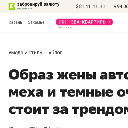
забронируй валюту
$
81.41
0.48
€
94.0
Казань
Закамье
мода и стиль
блог
#
#
Образ жены авт
Василь Мазитов
МАРТ
меха и темные о
«Не зная местных
«Мне лу
правил, бизнес может
не зараб
стоит за трендом 
потерять минимум
чем пот
полгода»
репутац
Как бизнесу выйти на зарубежные
Владелец отд