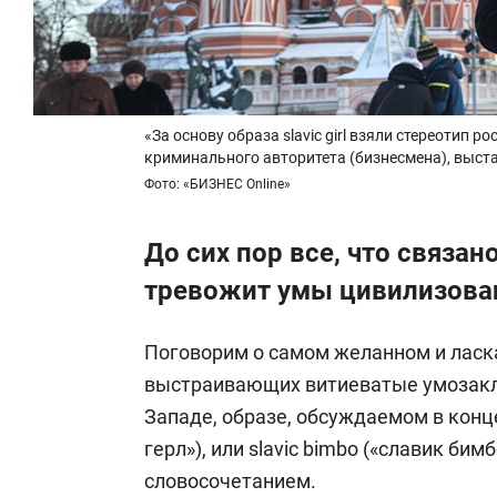
«За основу образа slavic girl взяли стереотип р
криминального авторитета (бизнесмена), выст
Фото: «БИЗНЕС Online»
До сих пор все, что связан
тревожит умы цивилизова
Поговорим о самом желанном и ласк
выстраивающих витиеватые умозаклю
Западе, образе, обсуждаемом в конце 
герл»), или slavic bimbo («славик би
словосочетанием.