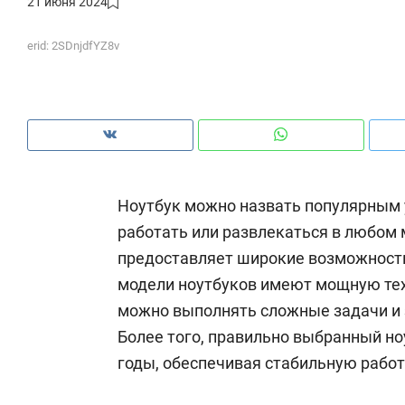
21 июня 2024
ры
че
erid: 2SDnjdfYZ8v
Ноутбук можно назвать популярным 
работать или развлекаться в любом м
предоставляет широкие возможност
модели ноутбуков имеют мощную тех
можно выполнять сложные задачи и 
Рекомендуем
Рекомендуем
Более того, правильно выбранный но
ce
Опыт выживания в дикой
Мексика, 
годы, обеспечивая стабильную работ
т
природе, работа
и вагон с ч
с ментальным и физическим
в Менделе