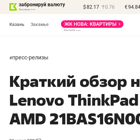
забронируй валюту
$
82.17
0.76
€
94.8
Казань
Закамье
пресс-релизы
#
Краткий обзор 
Lenovo ThinkPad 
«
п
AMD 21BAS16N0
п
п
Ка