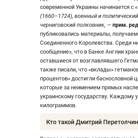
современной Украины начинается с «
(1660
–
1724), военный и политический
черниговский полковник,
—
прим. ред
публиковались материалы, получаем
Соединенного Королевства. Среди н
сообщение», что в Банке Англии хран
оставшиеся от возглавлявшего Гетм
также писали, что «вклады» гетмано
процентов» достигли баснословной ц
которые за неимением прямых насле
украинскому государству. Каждому у
килограммов.
Кто такой Дмитрий Перетолчин
Перетолчин Дмитрий Юрьевич
— анал