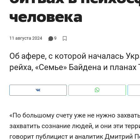
рынки, почему надо знать аксакалов и
о 
человека
чем интересен Оман?
кл
11 августа 2024
9
Об афере, с которой началась Укр
рейха, «Семье» Байдена и планах
Рекомендуем
Рекомендуем
«По большому счету уже не нужно захват
Как ГК «МИР ГРУПП» и ВТБ
150 камер 
захватить сознание людей, и они эти тер
создают оазис жилого
ID вместо 
говорит публицист и аналитик Дмитрий П
комфорта под Казанью
безопаснос