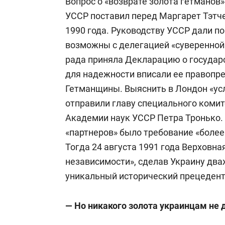
Вопрос о «возврате золота гетманов
УССР поставил перед Маргарет Тэтче
Окончил Финансовую академию, неко
1990 года. Руководству УССР дали по
возможны с делегацией «суверенной»
Известен прежде всего как заместит
рада приняла Декларацию о государ
Проханова
) аналитического интернет
для надежности вписали ее правопре
автором публикаций в газете «Завтра
Гетманщины. Выяснить в Лондон «усл
в 2016 году учредил автономную не
отправили главу специального комит
«Информационно-аналитический центр
Академии наук УССР Петра Тронько.
ведущий передач интернет-канала «Д
«партнеров» было требование «более
автономной некоммерческой органи
Тогда 24 августа 1991 года Верховна
центр „Изборский клуб“».
независимости», сделав Украину дв
уникальный исторический прецедент
С 2021 года — главный редактор под
День» (nday.club), координатор экс
— Но никакого золота украинцам не 
объединения «Клуб правильных люде