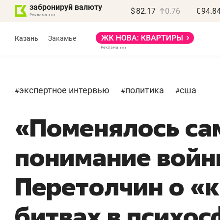
забронируй валюту
$
82.17
0.76
€
94.8
Казань
Закамье
экспертное интервью
политика
сша
#
#
#
«Поменялось са
Василь Мазитов
МАРТ
понимание войн
«Не зная местных
«
правил, бизнес может
н
Перетолчин о «
потерять минимум
ч
полгода»
р
битвах в психос
Как бизнесу выйти на зарубежные
Вл