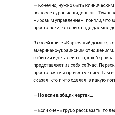
— Конечно, нужно быть клиническим 
Является соучредителем (совместно
но после суровые дяденьки в Туман
Института перспективных исследова
мировым управлением, поняли, что з
апреле 2023 года получил новое назв
просто лохи, которых надо дальше до
Некоторое время жил за пределами 
В своей книге «Карточный домик», к
Сербии. Изучал сербский язык. В 201
американо-украинским отношениям, 
китайский язык.
событий и деталей того, как Украина 
представляет из себя сейчас. Переск
Автор книг: «Мировые войны и миро
просто взять и прочесть книгу. Там в
Британский рейх во Второй мировой 
сказал, кто и что сделал, в какую л
порядок», «Карточный домик» и др.
— Но если в общих чертах…
— Если очень грубо рассказать, то д