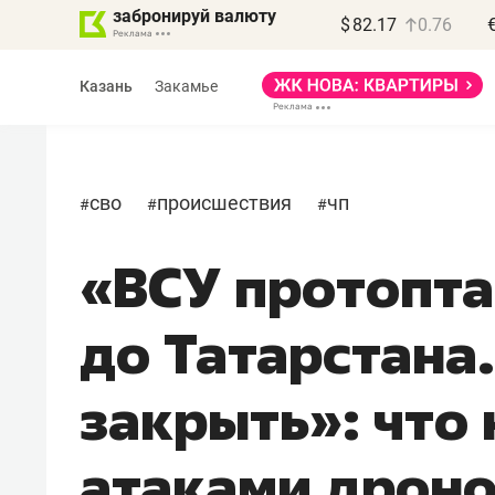
забронируй валюту
$
82.17
0.76
Казань
Закамье
сво
происшествия
чп
#
#
#
«ВСУ протопта
Василь Мазитов
МАРТ
до Татарстана
«Не зная местных
правил, бизнес может
закрыть»: что 
потерять минимум
полгода»
атаками дроно
Как бизнесу выйти на зарубежные