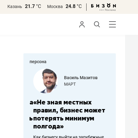
21.7
°С
24.8
°С
Казань
Москва
персона
еменова
Василь Мазитов
»
МАРТ
а: работа
«Не зная местных
«Мне лу
ечься
правил, бизнес может
не зара
вствовать
потерять минимум
чем пот
полгода»
репутац
пошиву
Как бизнесу выйти на зарубежные
Владелец от