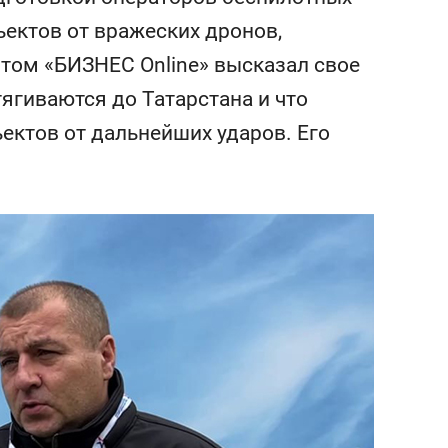
состоянием как основа
ъектов от вражеских дронов,
антихрупких команд
том «БИЗНЕС Online» высказал свое
тягиваются до Татарстана и что
ектов от дальнейших ударов. Его