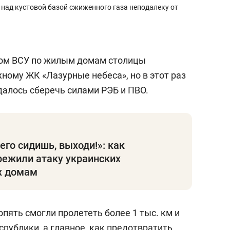
 над кустовой базой сжиженного газа неподалеку от
ром ВСУ по жилым домам столицы
жному ЖК «Лазурные небеса», но в этот раз
алось сберечь силами РЭБ и ПВО.
его сидишь, выходи!»: как
режили атаку украинских
х домам
пять смогли пролететь более 1 тыс. км и
спублики, а главное, как предотвратить