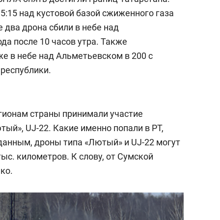
5:15 над кустовой базой сжиженного газа
е два дрона сбили в небе над
да после 10 часов утра. Также
е в небе над Альметьевском в 200 с
республики.
егионам страны принимали участие
тый», UJ-22. Какие именно попали в РТ,
данным, дроны типа «Лютый» и UJ-22 могут
ыс. километров. К слову, от Сумской
ко.