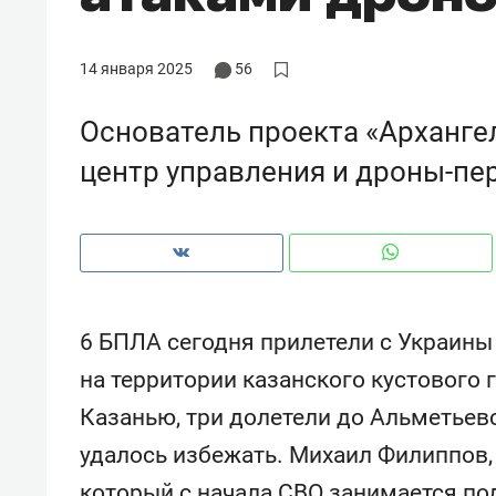
рынки, почему надо знать аксакал
чем интересен Оман?
14 января 2025
56
Основатель проекта «Арханге
центр управления и дроны-пе
6 БПЛА сегодня прилетели с Украины 
на территории казанского кустового 
Рекомендуем
Рекоме
Казанью, три долетели до Альметьев
Как ГК «МИР ГРУПП» и ВТБ
150 ка
удалось избежать. Михаил Филиппов, 
создают оазис жилого
ID вме
комфорта под Казанью
безоп
который с начала СВО занимается по