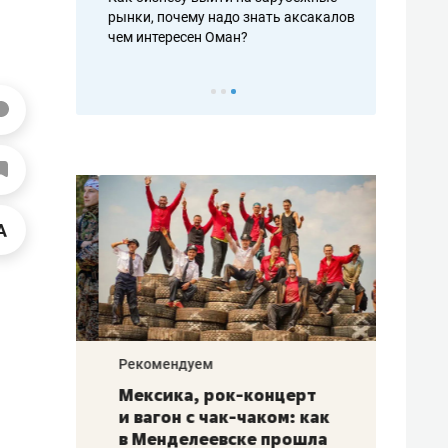
рафакте,
рынки, почему надо знать аксакалов и
о трехкратно
кредитов
чем интересен Оман?
клиентах и ч
Рекомендуем
Рекоме
ой
Мексика, рок-концерт
«Прор
и вагон с чак-чаком: как
30 ме
еским
в Менделеевске прошла
лечит