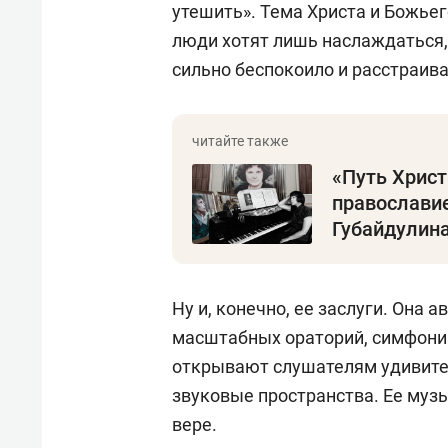
утешить». Тема Христа и Божьег
люди хотят лишь наслаждаться, 
сильно беспокоило и расстраива
«Путь Христ
православи
Губайдулин
Ну и, конечно, ее заслуги. Она а
масштабных ораторий, симфоний
открывают слушателям удивит
звуковые пространства. Ее музы
вере.