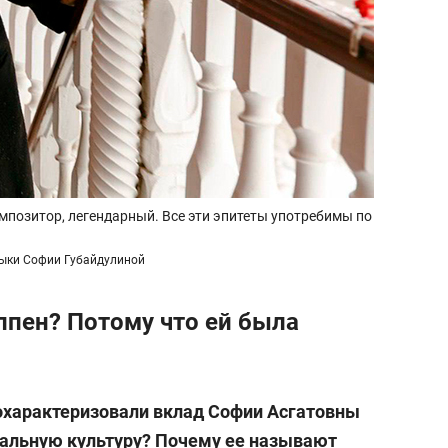
позитор, легендарный. Все эти эпитеты употребимы по
зыки Софии Губайдулиной
ппен? Потому что ей была
охарактеризовали вклад Софии Асгатовны
альную культуру? Почему ее называют