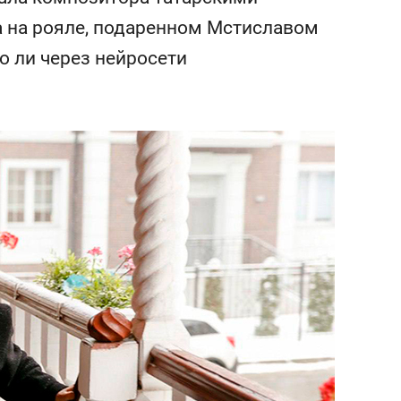
состоянием как основа
а на рояле, подаренном Мстиславом
антихрупких команд
 ли через нейросети