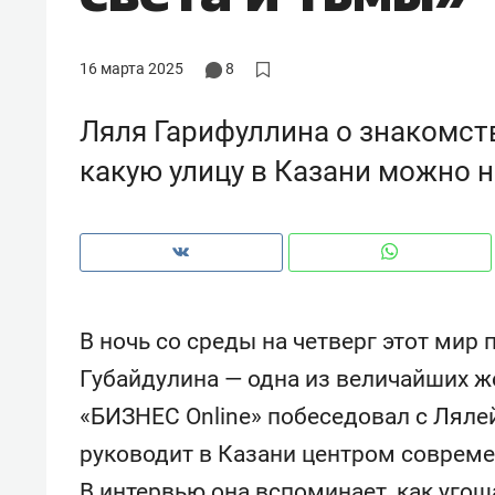
рынки, почему надо знать аксакал
чем интересен Оман?
16 марта 2025
8
Ляля Гарифуллина о знакомств
какую улицу в Казани можно 
В ночь со среды на четверг этот мир
Губайдулина — одна из величайших 
Рекомендуем
Рекоме
«БИЗНЕС Online» побеседовал с Лялей
Как ГК «МИР ГРУПП» и ВТБ
150 ка
руководит в Казани центром соврем
создают оазис жилого
ID вме
комфорта под Казанью
безоп
В интервью она вспоминает, как уго