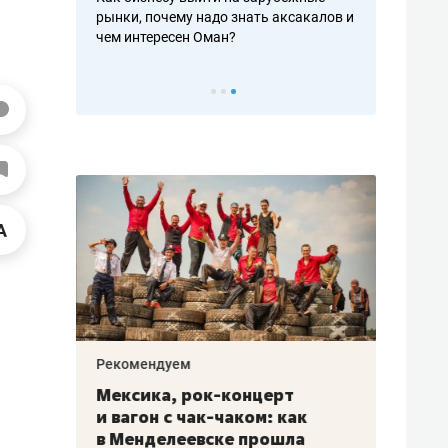
рафакте,
рынки, почему надо знать аксакалов и
о трехкратно
кредитов
чем интересен Оман?
клиентах и ч
Рекомендуем
Рекоме
ой
Мексика, рок-концерт
«Прор
и вагон с чак-чаком: как
30 ме
еским
в Менделеевске прошла
лечит