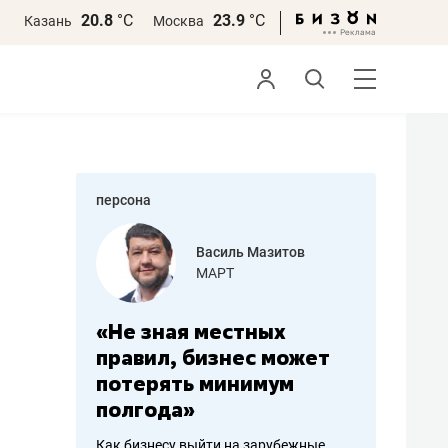
20.8
°С
23.9
°С
Казань
Москва
персона
еменова
Василь Мазитов
»
МАРТ
а: работа
«Не зная местных
«Мне лу
ечься
правил, бизнес может
не зара
вствовать
потерять минимум
чем пот
полгода»
репутац
пошиву
Как бизнесу выйти на зарубежные
Владелец от