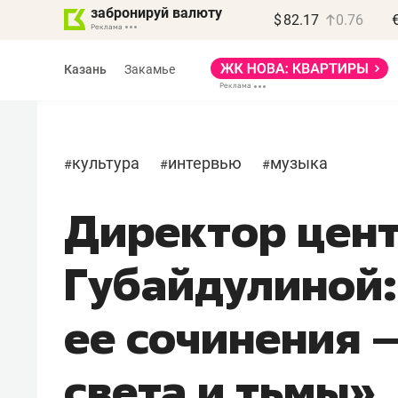
забронируй валюту
$
82.17
0.76
Казань
Закамье
культура
интервью
музыка
#
#
#
Директор цен
Василь Мазитов
МАРТ
Губайдулиной:
«Не зная местных
правил, бизнес может
ее сочинения –
потерять минимум
полгода»
света и тьмы»
Как бизнесу выйти на зарубежные