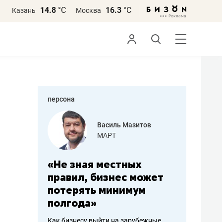
14.8
°С
16.3
°С
Казань
Москва
персона
еменова
Василь Мазитов
»
МАРТ
а: работа
«Не зная местных
«Мне лу
ечься
правил, бизнес может
не зара
вствовать
потерять минимум
чем пот
полгода»
репутац
пошиву
Как бизнесу выйти на зарубежные
Владелец от