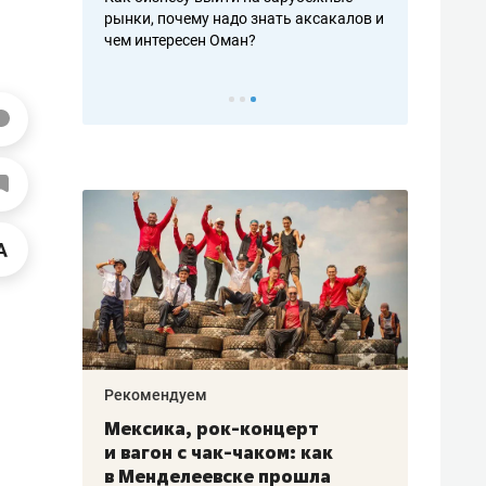
рафакте,
рынки, почему надо знать аксакалов и
о трехкратно
кредитов
чем интересен Оман?
клиентах и ч
Рекомендуем
Рекоме
ой
Мексика, рок-концерт
«Прор
и вагон с чак-чаком: как
30 ме
еским
в Менделеевске прошла
лечит