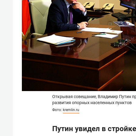
Открывая совещание, Владимир Путин пр
развития опорных населенных пунктов
Фото:
kremlin.ru
Путин увидел в стройк