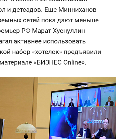
состоянием как основа
ол и детсадов. Еще Минниханов
антихрупких команд
земных сетей пока дают меньше
премьер РФ Марат Хуснуллин
агал активнее использовать
акой набор «хотелок» предъявили
 материале «БИЗНЕС Online».