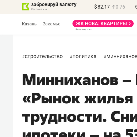
забронируй валюту
$
82.17
0.76
Казань
Закамье
строительство
политика
миннихано
#
#
#
Минниханов – 
Василь Мазитов
МАРТ
«Рынок жилья
«Не зная местных
правил, бизнес может
трудности. Сн
потерять минимум
полгода»
ипотеки – на 
Как бизнесу выйти на зарубежные