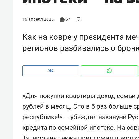
рынки, почему надо знать аксакал
чем интересен Оман?
16 апреля 2025
57
Как на ковре у президента ме
регионов разбивались о брон
«Для покупки квартиры доход семьи 
рублей в месяц. Это в 5 раз больше 
Рекомендуем
Рекоме
республике!» — убеждал накануне Ру
Как ГК «МИР ГРУПП» и ВТБ
150 ка
кредита по семейной ипотеке. На со
создают оазис жилого
ID вме
комфорта под Казанью
безоп
Татарстана также предложил пристру