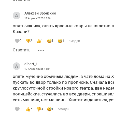
Алексей Вронский
17 Апреля 2025
15:36
опять чак-чак, опять красные ковры на взлетно-
Казани?
0
2
1
1
1
эмодзи
Ответить
albert_k
17 Апреля 2025
15:51
опять мучение обычным людям, в чате дома на Х.
пускать во двор только по прописке. Сначала вс
круглосуточной стройки нового театра, две неде
полицейские, стучались во все двери, спрашивал
есть машина, нет машины. Хватит издеваться, у
0
7
3
1
эмодзи