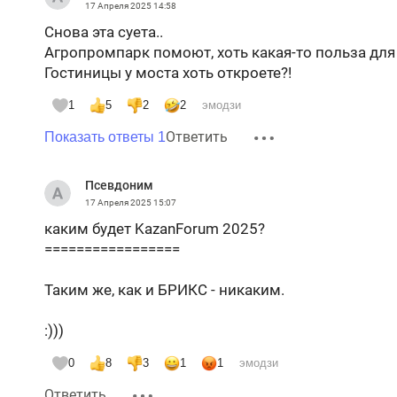
17 Апреля 2025
14:58
Снова эта суета..
Агропромпарк помоют, хоть какая-то польза для
Гостиницы у моста хоть откроете?!
1
5
2
2
эмодзи
Ответить
Показать ответы 1
Псевдоним
17 Апреля 2025
15:07
каким будет KazanForum 2025?
=================
Таким же, как и БРИКС - никаким.
:)))
0
8
3
1
1
эмодзи
Ответить