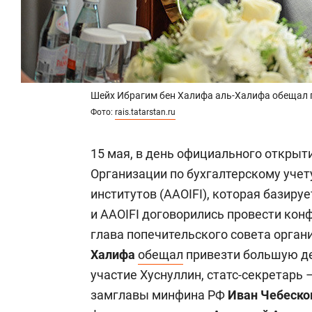
Шейх Ибрагим бен Халифа аль-Халифа обещал 
Фото:
rais.tatarstan.ru
15 мая, в день официального открыт
Организации по бухгалтерскому учет
институтов (AAOIFI), которая базируе
и AAOIFI договорились провести кон
глава попечительского совета орга
Халифа
обещал
привезти большую де
участие Хуснуллин, статс-секретарь
замглавы минфина РФ
Иван Чебеско