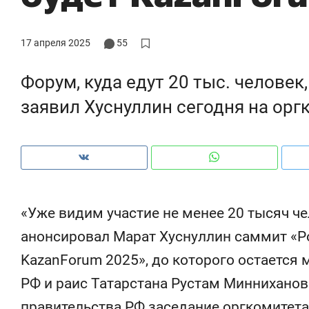
рынки, почему надо знать аксакалов и
о 
чем интересен Оман?
кл
17 апреля 2025
55
Форум, куда едут 20 тыс. человек
заявил Хуснуллин сегодня на орг
«Уже видим участие не менее 20 тысяч че
анонсировал Марат Хуснуллин саммит «Р
Рекомендуем
Рекомендуем
KazanForum 2025», до которого остается
Как ГК «МИР ГРУПП» и ВТБ
150 камер 
РФ и раис Татарстана Рустам Минниханов
создают оазис жилого
ID вместо 
комфорта под Казанью
безопаснос
правительства РФ заседание оргкомитета