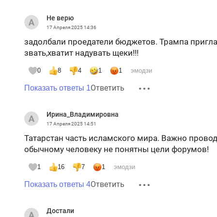
Не верю
17 Апреля 2025
14:36
задолбали проедатели бюджетов. Трампа пригла
звать,хватит надувать щеки!!!
0
8
4
1
1
эмодзи
Ответить
Показать ответы 1
Ирина_Владимировна
17 Апреля 2025
14:51
Татарстан часть исламского мира. Важно провод
обычному человеку не понятны цели форумов!
1
16
7
1
эмодзи
Ответить
Показать ответы 4
Достали