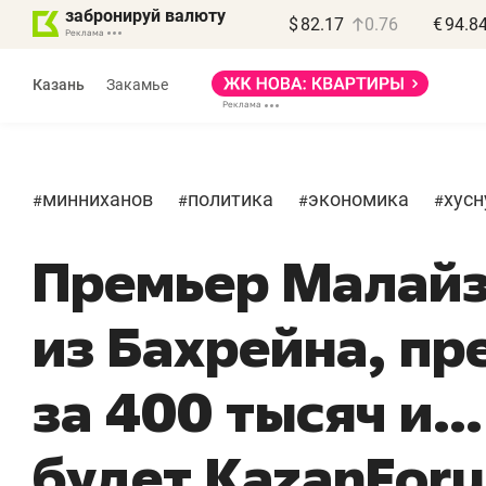
забронируй валюту
$
82.17
0.76
€
94.8
Казань
Закамье
минниханов
политика
экономика
хусн
#
#
#
#
Премьер Малайз
Василь Мазитов
МАРТ
из Бахрейна, п
«Не зная местных
«
правил, бизнес может
н
за 400 тысяч и…
потерять минимум
ч
полгода»
р
будет KazanFor
Как бизнесу выйти на зарубежные
Вл