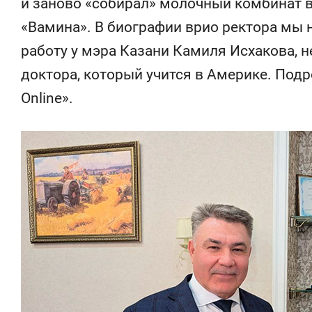
и заново «собирал» молочный комбинат в
состоянием
антихрупк
«Вамина». В биографии врио ректора мы 
работу у мэра Казани Камиля Исхакова, н
доктора, который учится в Америке. Под
Online».