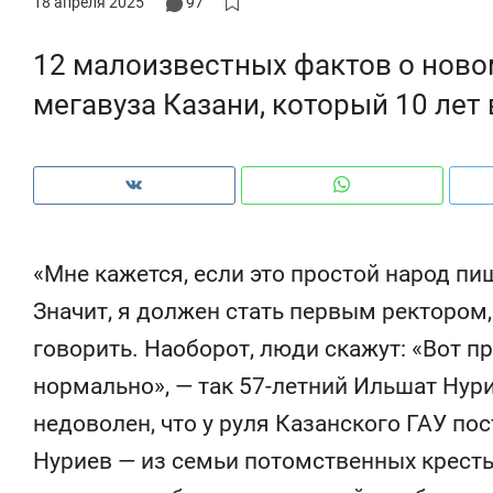
18 апреля 2025
97
12 малоизвестных фактов о ново
мегавуза Казани, который 10 лет
«Мне кажется, если это простой народ пи
Значит, я должен стать первым ректором,
говорить. Наоборот, люди скажут: «Вот п
нормально», — так 57-летний Ильшат Нурие
Рекомендуем
Рекомендуем
недоволен, что у руля Казанского ГАУ по
150 камер до квартиры и Face
Опыт выжи
ID вместо ключа: какой будет
природе, 
Нуриев — из семьи потомственных крест
безопасность в ЖК «Нова»
с ментальн