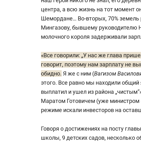
наш герой никого не знал, его деревн
центра, а всю жизнь на тот момент о
Шемордане… Во-вторых, 70% земель 
Мингазову, бывшему руководителю Н
молочного короля задерживали зарп
«Все говорили: „У нас же глава прише
говорит, поэтому нам зарплату не вы
обидно.
Я же с ним (
Вагизом Василов
этого. Все равно мы находили общий 
выплатил и ушел из района „чистым“»
Маратом Готовичем (уже министром с
режиме искали инвесторов на оставш
Говоря о достижениях на посту глав
школы, 9 детских садов, несколько 