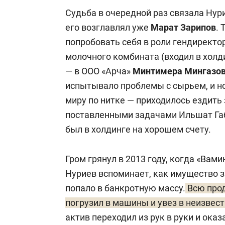
Судьба в очередной раз связала Нур
его возглавлял уже
Марат Зарипов
. 
попробовать себя в роли гендиректо
молочного комбината (входил в холд
— в ООО «Арча»
Минтимера Мингазо
испытывало проблемы с сырьем, и н
миру по нитке — приходилось ездить
поставленными задачами Ильшат Габ
был в холдинге на хорошем счету.
Гром грянул в 2013 году, когда «Вам
Нуриев вспоминает, как имущество 
попало в банкротную массу.
Всю про
погрузил в машины и увез в неизвес
актив переходил из рук в руки и ока