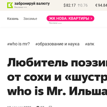
забронируй валюту
$
82.17
0.76
€
94.8
Казань
Закамье
who is mr?
образование и наука
апк
#
#
#
Любитель поэзи
от сохи и «шуст
who is Mr. Ильш