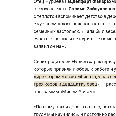
Отец Нуриева
Габделфарт Файзрахм
в совхозе, мать
Салима Зайнулловна
с теплотой вспоминает детство в де
ему запомнилось, как папа катал его
семейных застольях. «Папа был вес
счастью, не пил и не курил. Не помн
заявил он нам.
Своих родителей Нуриев характериз
которые привили любовь к работе и у
директором мясокомбината, у нас с
трех коров и двадцатку овец
», —
рас
программы «Минем Арчам».
«Поэтому нам и денег хватало, потом
труду мы научились. Я постоянно ра