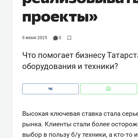
рынки, почему надо знать аксакал
проекты»
чем интересен Оман?
9 июня 2025
0
Что помогает бизнесу Татарст
оборудования и техники?
Рекомендуем
Рекоме
Высокая ключевая ставка стала сер
Как ГК «МИР ГРУПП» и ВТБ
150 ка
рынка. Клиенты стали более осторож
создают оазис жилого
ID вме
выбор в пользу б/у техники, а кто-то
комфорта под Казанью
безоп