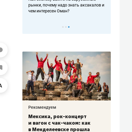
рафакте,
рынки, почему надо знать аксакалов и
о трехкратно
кредитов
чем интересен Оман?
клиентах и ч
Рекомендуем
Рекоме
ой
Мексика, рок-концерт
«Прор
и вагон с чак-чаком: как
30 ме
еским
в Менделеевске прошла
лечит