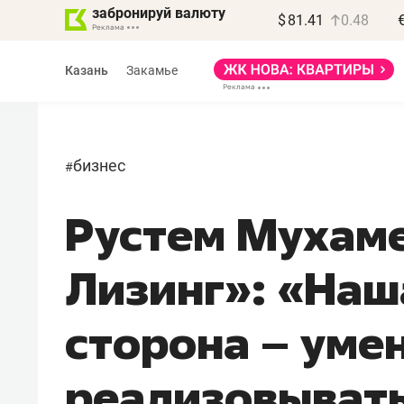
забронируй валюту
$
81.41
0.48
Казань
Закамье
бизнес
#
Рустем Мухам
Василь Мазитов
МАРТ
Лизинг»: «Наш
«Не зная местных
правил, бизнес может
сторона – уме
потерять минимум
полгода»
реализовыват
Как бизнесу выйти на зарубежные