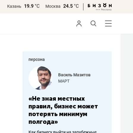
19.9
°С
24.5
°С
Казань
Москва
персона
еменова
Василь Мазитов
»
МАРТ
а: работа
«Не зная местных
«Мне лу
ечься
правил, бизнес может
не зара
вствовать
потерять минимум
чем пот
полгода»
репутац
пошиву
Как бизнесу выйти на зарубежные
Владелец от