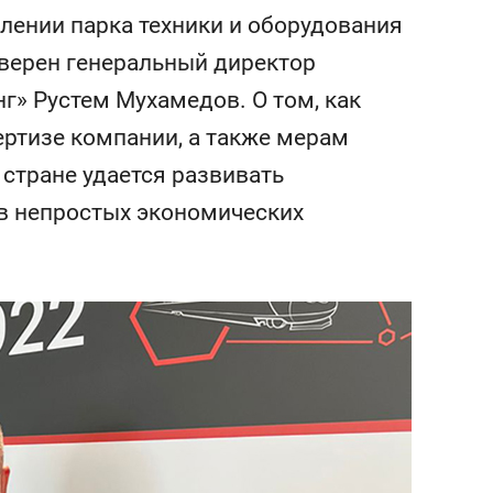
состоянием как основа
влении парка техники и оборудования
антихрупких команд
уверен генеральный директор
» Рустем Мухамедов. О том, как
ертизе компании, а также мерам
стране удается развивать
в непростых экономических