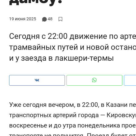
ры
че
19 июня 2025
48
Сегодня с 22:00 движение по арт
трамвайных путей и новой остано
и у заезда в лакшери-термы
Уже сегодня вечером, в 22:00, в Казани 
Рекомендуем
Рекомендуем
транспортных артерий города — Кировскую
ce
Опыт выживания в дикой
Мексика, 
воскресенье и до утра понедельника прое
т
природе, работа
и вагон с ч
с ментальным и физическим
в Менделе
транспорте не получится. Проезд будет о