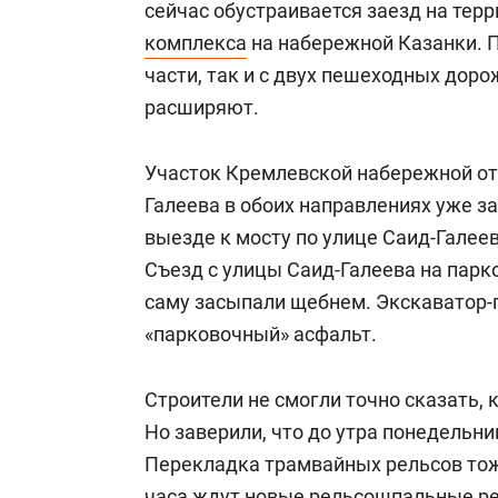
сейчас обустраивается заезд на тер
комплекса
на набережной Казанки. П
части, так и с двух пешеходных дор
расширяют.
Участок Кремлевской набережной от 
Галеева в обоих направлениях уже за
выезде к мосту по улице Саид-Гале
Съезд с улицы Саид-Галеева на парк
саму засыпали щебнем. Экскаватор-
«парковочный» асфальт.
Строители не смогли точно сказать,
Но заверили, что до утра понедельн
Перекладка трамвайных рельсов тоже
часа ждут новые рельсошпальные р