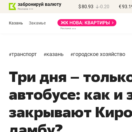
забронируй валюту
$
80.93
-0.20
€
93.1
Казань
Закамье
транспорт
казань
городское хозяйство
#
#
#
Три дня – тольк
автобусе: как и 
«
п
закрывают Кир
п
п
дамбу?
Ка