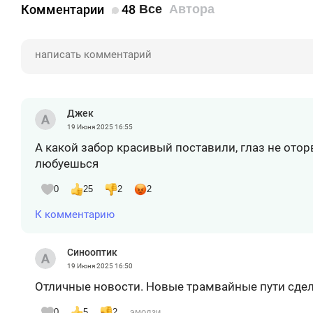
Комментарии
48
Все
Автора
Джек
19 Июня 2025
16:55
А какой забор красивый поставили, глаз не отор
любуешься
0
25
2
2
К комментарию
Синооптик
19 Июня 2025
16:50
Отличные новости. Новые трамвайные пути сде
0
5
2
эмодзи