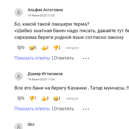
Альфия Асгатовна
19 Июня 2025
17:23
Бо, какой такой лакшери терма?
«Шибко знатная баня» надо писать, давайте тут б
сарказма береги родной язык согласно закону
0
5
2
1
эмодзи
Ответить
Показать ответы 1
Дамир Игтисамов
19 Июня 2025
17:34
Все это бани на берегу Казанки , Татар мунчасы, !!!
0
7
3
1
эмодзи
Ответить
Показать ответы 1
Slrc