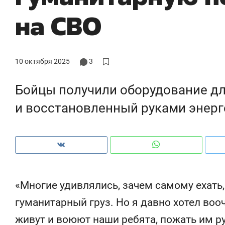
рынки, почему надо знать аксакалов и
о 
на СВО
чем интересен Оман?
кл
10 октября 2025
3
Бойцы получили оборудование д
и восстановленный руками энерг
Рекомендуем
Рекомендуем
«Многие удивлялись, зачем самому ехать
Как ГК «МИР ГРУПП» и ВТБ
150 камер 
гуманитарный груз. Но я давно хотел воо
создают оазис жилого
ID вместо 
живут и воюют наши ребята, пожать им ру
комфорта под Казанью
безопаснос