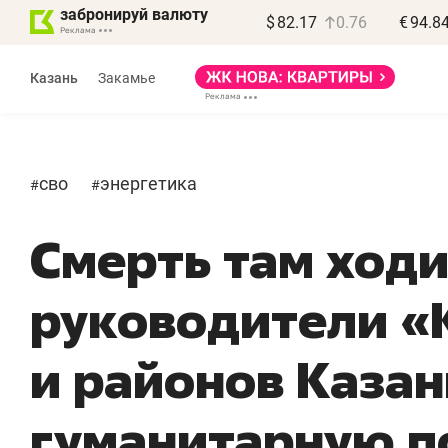
забронируй валюту
$
82.17
0.76
€
94.8
Казань
Закамье
сво
энергетика
#
#
Смерть там ходи
Василь Мазитов
МАРТ
руководители «
«Не зная местных
«
правил, бизнес может
н
и районов Казан
потерять минимум
ч
полгода»
р
гуманитарную 
Как бизнесу выйти на зарубежные
Вл