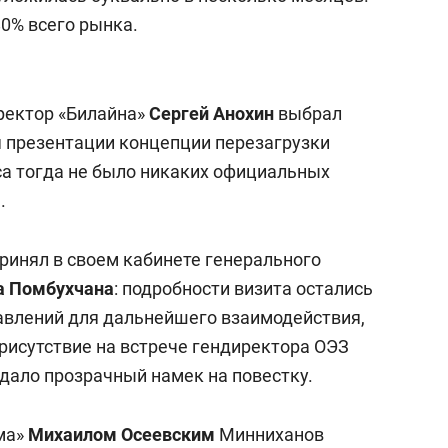
80% всего рынка.
ректор «Билайна»
Сергей Анохин
выбрал
 презентации концепции перезагрузки
са тогда не было никаких официальных
.
ринял в своем кабинете генерального
а Помбухчана
: подробности визита остались
авлений для дальнейшего взаимодействия,
рисутствие на встрече гендиректора ОЭЗ
дало прозрачный намек на повестку.
ма»
Михаилом Осеевским
Минниханов