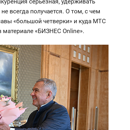
нкуренция серьезная, удерживать
состоянием как основа
антихрупких команд
не всегда получается. О том, с чем
лавы «большой четверки» и куда МТС
в материале «БИЗНЕС Online».