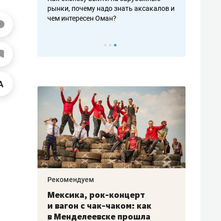
рафакте,
рынки, почему надо знать аксакалов и
о трехкратно
кредитов
чем интересен Оман?
клиентах и ч
Рекомендуем
Рекоме
ой
Мексика, рок-концерт
«Прор
и вагон с чак-чаком: как
30 ме
еским
в Менделеевске прошла
лечит