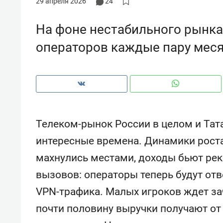
29 апреля 2026
24
рынки, почему надо знать аксакал
чем интересен Оман?
На фоне нестабильного рынка
операторов каждые пару меся
Телеком-рынок России в целом и Тат
интересные времена. Динамики рост
махнулись местами, доходы бьют рек
вызовов: операторы теперь будут отв
Рекомендуем
Рекоме
VPN-трафика. Малых игроков ждет зач
Как ГК «МИР ГРУПП» и ВТБ
150 ка
создают оазис жилого
ID вме
почти половину выручки получают от
комфорта под Казанью
безоп