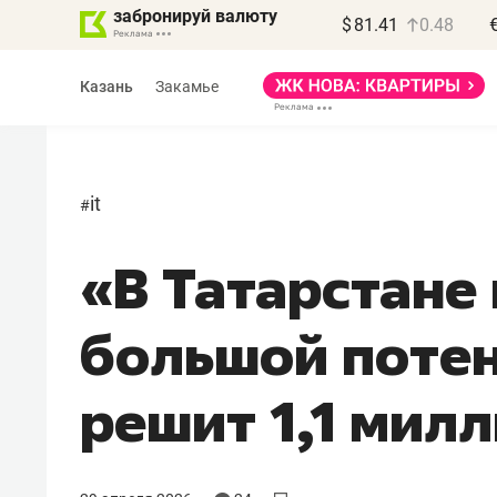
забронируй валюту
$
81.41
0.48
Казань
Закамье
it
#
«В Татарстане
Василь Мазитов
МАРТ
большой потен
«Не зная местных
правил, бизнес может
решит 1,1 мил
потерять минимум
полгода»
Как бизнесу выйти на зарубежные