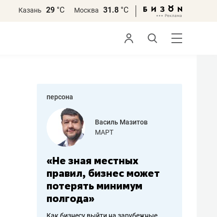
29
°С
31.8
°С
Казань
Москва
персона
еменова
Василь Мазитов
»
МАРТ
а: работа
«Не зная местных
«Мне лу
ечься
правил, бизнес может
не зара
вствовать
потерять минимум
чем пот
полгода»
репутац
пошиву
Как бизнесу выйти на зарубежные
Владелец от