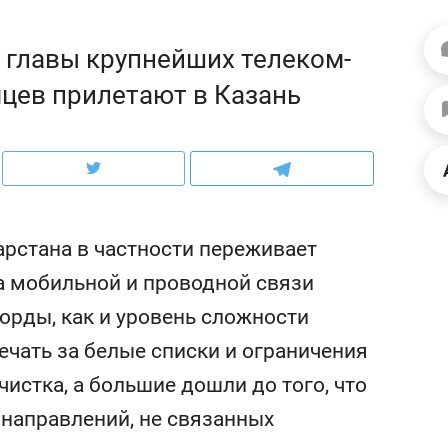
ов и
о трехкратном росте цен, дотошных
школьной формы о конт
клиентах и чудных запросах мастеров
налогах и развитии без 
 главы крупнейших телеком-
цев прилетают в Казань
арстана в частности переживает
а мобильной и проводной связи
орды, как и уровень сложности
ечать за белые списки и ограничения
ндуем
Рекомендуем
истка, а большие дошли до того, что
мер до квартиры и Face
Опыт выживания в дик
сто ключа: какой будет
природе, работа
 направлений, не связанных
асность в ЖК «Нова»
с ментальным и физич