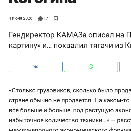
рынки, почему надо знать аксакалов и
о т
чем интересен Оман?
кли
4 июня 2026
17
Гендиректор КАМАЗа описал на 
картину» и… похвалил тягачи из К
«Столько грузовиков, сколько было прода
стране обычно не продается. На каком-т
Рекомендуем
Рекомендуем
все больше и больше, под растущую эконо
Как ГК «МИР ГРУПП» и ВТБ
150 камер 
избыточное количество техники…» — расс
создают оазис жилого
ID вместо 
комфорта под Казанью
безопаснос
международного экономического форума