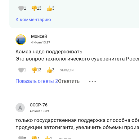
1
13
3
К комментарию
Moисeй
4 Июня
13:37
Камаз надо поддерживать
Это вопрос технологического суверенитета Росс
1
13
3
эмодзи
Ответить
Показать ответы 2
СССР-76
4 Июня
13:39
только государственная поддержка способна об
продукции автогиганта, увеличить объемы произ
0
7
1
эмодзи