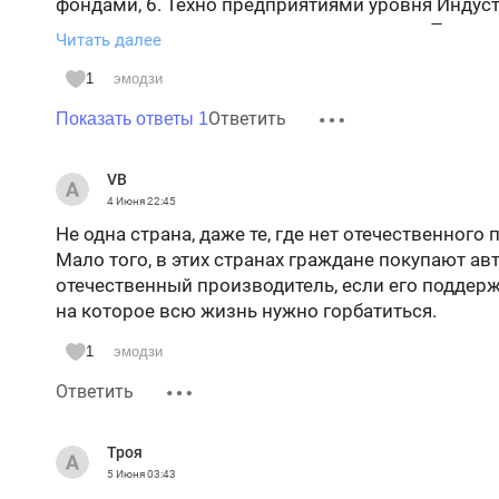
фондами, 6. Техно предприятиями уровня Индуст
интегрированными техно корпорациями, Технопо
Читать далее
так способны развиваться только Китай и компа
комплексное межотраслевое техно развитие мо
1
эмодзи
Федеральных целевых программы. Но сегодня ни
Ответить
Показать ответы 1
подготовит такую ФЦП. Так развивается только Д
новый техно или Индустриальный уклад, а чисты
VB
компаний.
4 Июня
22:45
Может в 2027 году на очередном ПМЭФ мы усл
Не одна страна, даже те, где нет отечественного
развития техно корпораций вместе с регионами 
Мало того, в этих странах граждане покупают а
такой опыт разработки и реализации ФЦП и мы 
отечественный производитель, если его поддерж
представить проект ФЦП комплексного развития
на которое всю жизнь нужно горбатиться.
техно полисами и техно центрами и университета
1
эмодзи
Ответить
Троя
5 Июня
03:43