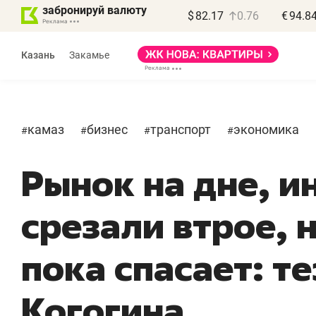
забронируй валюту
$
82.17
0.76
€
94.8
Казань
Закамье
камаз
бизнес
транспорт
экономика
#
#
#
#
Рынок на дне, и
Василь Мазитов
МАРТ
срезали втрое, 
«Не зная местных
«
правил, бизнес может
н
пока спасает: т
потерять минимум
ч
полгода»
р
Когогина
Как бизнесу выйти на зарубежные
Вл