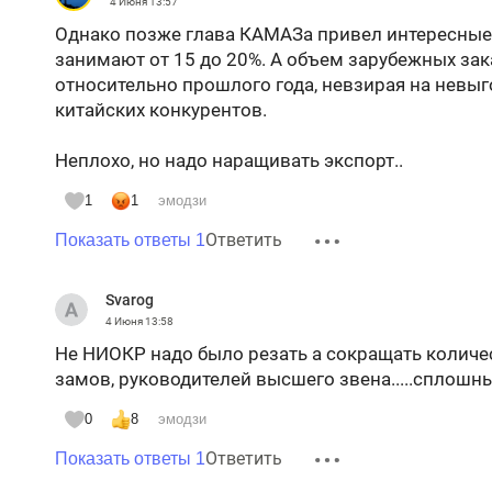
4 Июня
13:57
Однако позже глава КАМАЗа привел интересные
занимают от 15 до 20%. А объем зарубежных за
относительно прошлого года, невзирая на невыг
китайских конкурентов.
Неплохо, но надо наращивать экспорт..
1
1
эмодзи
Ответить
Показать ответы 1
Svarog
4 Июня
13:58
Не НИОКР надо было резать а сокращать количес
замов, руководителей высшего звена.....сплош
0
8
эмодзи
Ответить
Показать ответы 1