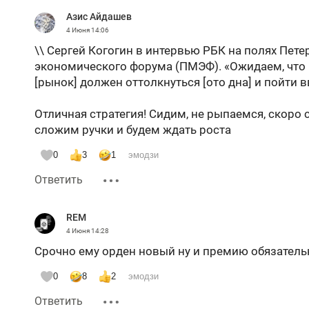
Азис Айдашев
4 Июня
14:06
\\ Сергей Когогин в интервью РБК на полях Пет
экономического форума (ПМЭФ). «Ожидаем, что 
[рынок] должен оттолкнуться [ото дна] и пойти в
Отличная стратегия! Сидим, не рыпаемся, скоро 
сложим ручки и будем ждать роста
0
3
1
эмодзи
Ответить
REM
4 Июня
14:28
Срочно ему орден новый ну и премию обязатель
0
8
2
эмодзи
Ответить