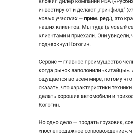
вложил дилер компании РБА («Русбиз
инвестируют и делают „гринфилд“ (
с
новых участках
—
прим. ред
.
), это к
наших клиентов. Мы туда (
в новый с
клиентами и приехали. Они увидели, ч
подчеркнул Когогин.
Сервис — главное преимущество челн
когда рынок заполонили «китайцы».
ощущается во всем мире, потому что
сказать, что характеристики техники
делать хорошие автомобили и приход
Когогин.
Но одно дело — продать грузовик, со
«послепродажное сопровождение», ч