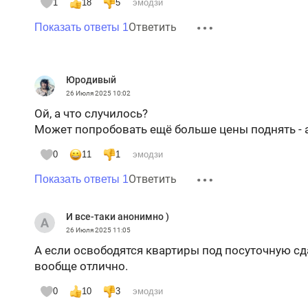
1
18
5
эмодзи
Ответить
Показать ответы 1
Юрoдивый
26 Июля 2025
10:02
Ой, а что случилось?
Может попробовать ещё больше цены поднять - 
0
11
1
эмодзи
Ответить
Показать ответы 1
И все-таки анонимно )
26 Июля 2025
11:05
А если освободятся квартиры под посуточную сд
вообще отлично.
0
10
3
эмодзи