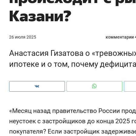
Казани?
26 июля 2025
комментарии 
Анастасия Гизатова о «тревожны
ипотеке и о том, почему дефицит
«Месяц назад правительство России про
Рекомендуем
Рекомендуем
150 камер до квартиры и Face
Опыт выжи
неустоек с застройщиков до конца 2025 г
ID вместо ключа: какой будет
природе, 
покупателя? Если застройщик задерживае
безопасность в ЖК «Нова»
с ментальн