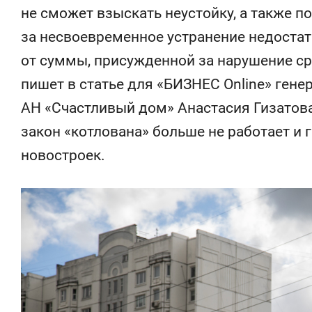
состоянием
не сможет взыскать неустойку, а также п
антихрупк
за несвоевременное устранение недостат
от суммы, присужденной за нарушение ср
пишет в статье для «БИЗНЕС Online» ген
АН «Счастливый дом» Анастасия Гизатова
закон «котлована» больше не работает и 
новостроек.