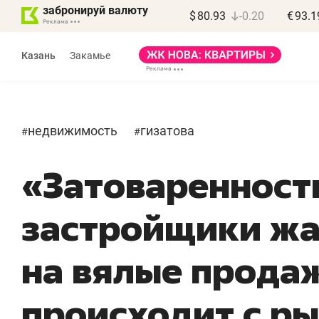
забронируй валюту
$
80.93
-0.20
€
93.1
Казань
Закамье
недвижимость
гизатова
#
#
«Затоваренность
застройщики ж
на вялые продаж
происходит с р