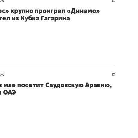
025
рс» крупно проиграл «Динамо»
тел из Кубка Гагарина
025
в мае посетит Саудовскую Аравию,
и ОАЭ