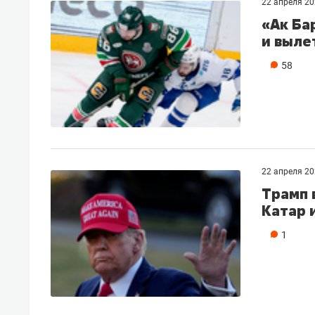
22 апреля 2
«Ак Ба
и выле
58
22 апреля 2
Трамп 
Катар 
1