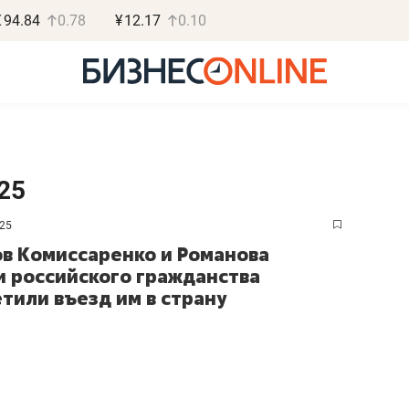
€
94.84
0.78
¥
12.17
0.10
25
025
Роман Ободец
Дарья С
в Комиссаренко и Романова
«Готовые решения»
«Бросско
 российского гражданства
етили въезд им в страну
«Мне лучше
«Мама говорил
не заработать вообще,
помогает отвл
чем потерять
от болезни, чу
репутацию»
себя живой»
Владелец отделочной фирмы
Наследница бизнеса по 