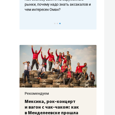
рафакте,
рынки, почему надо знать аксакалов и
о трехкратно
кредитов
чем интересен Оман?
клиентах и ч
Рекомендуем
Рекоме
ой
Мексика, рок-концерт
«Прор
и вагон с чак-чаком: как
30 ме
еским
в Менделеевске прошла
лечит