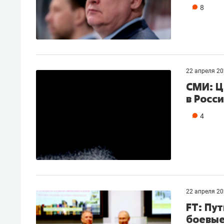
8
22 апреля 2
СМИ: Ц
в Росс
4
22 апреля 2
FT: Пу
боевые