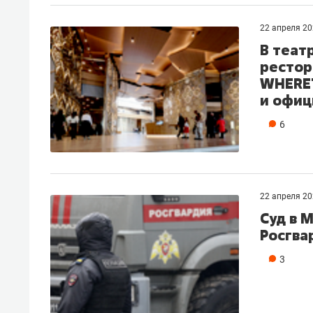
рынки, почему надо знать аксакал
чем интересен Оман?
22 апреля 2
В теат
рестор
WHERET
и офиц
6
22 апреля 2
Суд в 
Росгва
Рекомендуем
Рекоме
3
Как ГК «МИР ГРУПП» и ВТБ
150 ка
создают оазис жилого
ID вме
комфорта под Казанью
безоп