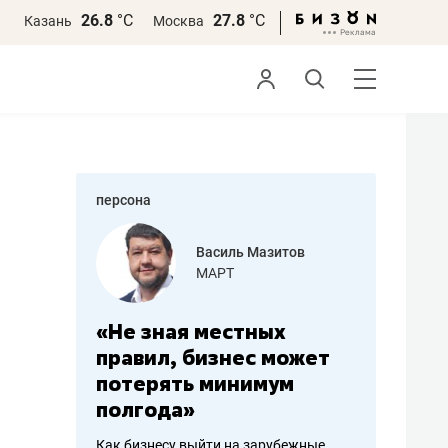
26.8
°С
27.8
°С
Казань
Москва
персона
еменова
Василь Мазитов
»
МАРТ
а: работа
«Не зная местных
«Мне лу
ечься
правил, бизнес может
не зара
вствовать
потерять минимум
чем пот
полгода»
репутац
пошиву
Как бизнесу выйти на зарубежные
Владелец от