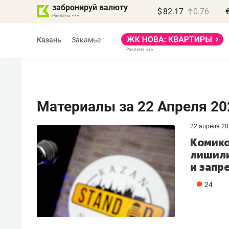
забронируй валюту
$
82.17
0.76
Казань
Закамье
Материалы за 22 Апреля 20
22 апреля 2
Василь Мазитов
Комико
МАРТ
лишили
и запр
«Не зная местных
правил, бизнес может
24
потерять минимум
полгода»
Как бизнесу выйти на зарубежные