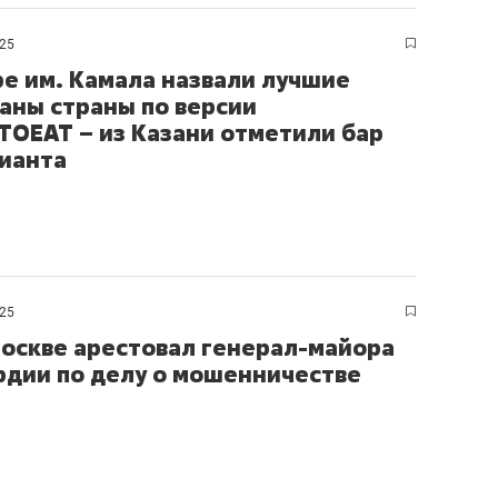
ов и
о трехкратном росте цен, дотошных
школьной формы о конт
клиентах и чудных запросах мастеров
налогах и развитии без 
025
ре им. Камала назвали лучшие
аны страны по версии
OEAT – из Казани отметили бар
ианта
025
Москве арестовал генерал-майора
рдии по делу о мошенничестве
ндуем
Рекомендуем
мер до квартиры и Face
Опыт выживания в дик
сто ключа: какой будет
природе, работа
асность в ЖК «Нова»
с ментальным и физич