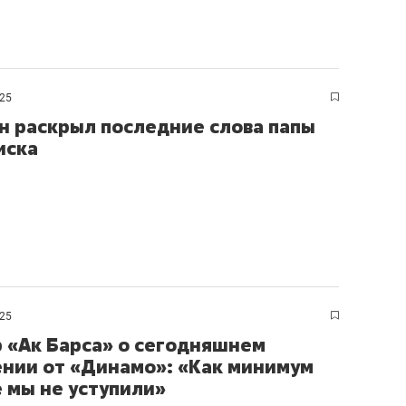
025
н раскрыл последние слова папы
иска
025
 «Ак Барса» о сегодняшнем
нии от «Динамо»: «Как минимум
е мы не уступили»