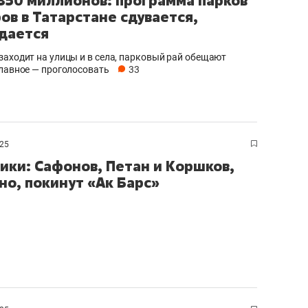
350 миллионов: программа парков
ров в Татарстане сдувается,
сдается
заходит на улицы и в села, парковый рай обещают
Главное — проголосовать
33
025
ики: Сафонов, Петан и Коршков,
но, покинут «Ак Барс»