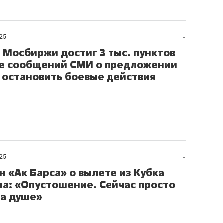
состоянием как основа
антихрупких команд
025
 Мосбиржи достиг 3 тыс. пунктов
е сообщений СМИ о предложении
 остановить боевые действия
025
н «Ак Барса» о вылете из Кубка
на: «Опустошение. Сейчас просто
на душе»