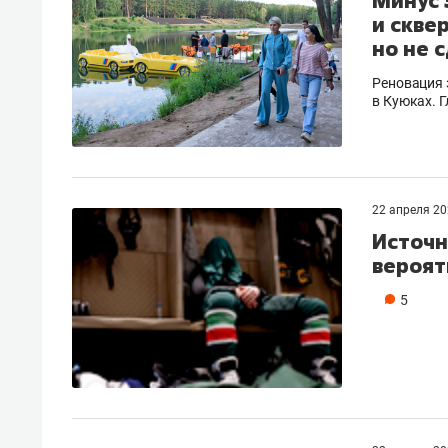
Минус 
и скве
но не 
Реновация 
в Куюках. 
22 апреля 2
Источн
вероят
5