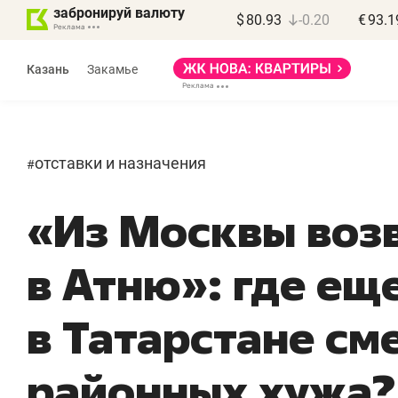
забронируй валюту
$
80.93
-0.20
€
93.1
Казань
Закамье
отставки и назначения
#
«Из Москвы воз
Василь Мазитов
Роман Ободец
МАРТ
«Готовые решения»
в Атню»: где ещ
я местных
«Мне лучше
«
 бизнес может
не заработать вообще,
п
в Татарстане см
ь минимум
чем потерять
о
»
репутацию»
с
районных хужа?
выйти на зарубежные
Владелец отделочной фирмы
На