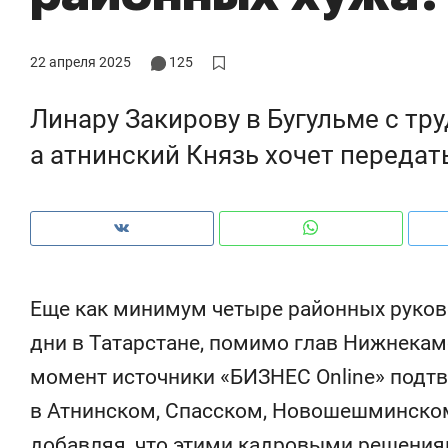
у надо знать аксакалов и
о трехкратном росте цен, дотошных
шк
н Оман?
клиентах и чудных запросах мастеров
на
22 апреля 2025
125
Линару Закирову в Бугульме с тр
а атнинский Князь хочет передат
Еще как минимум четыре районных руков
дни в Татарстане, помимо глав Нижнекам
Рекомендуем
Рекомендуе
момент источники «БИЗНЕС Online» подт
150 камер до квартиры и Face
Опыт выжи
в Атнинском, Спасском, Новошешминском
ID вместо ключа: какой будет
природе, 
безопасность в ЖК «Нова»
с менталь
добавляя, что этими кадровыми решени