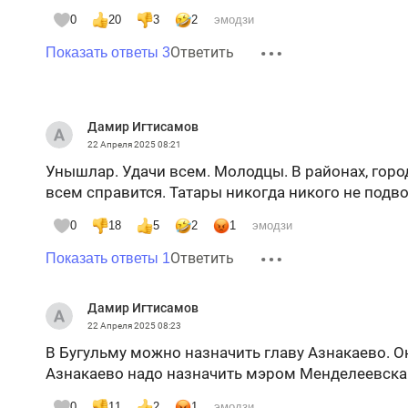
0
20
3
2
эмодзи
Ответить
Показать ответы 3
Дамир Игтисамов
22 Апреля 2025
08:21
Унышлар. Удачи всем. Молодцы. В районах, город
всем справится. Татары никогда никого не подв
0
18
5
2
1
эмодзи
Ответить
Показать ответы 1
Дамир Игтисамов
22 Апреля 2025
08:23
В Бугульму можно назначить главу Азнакаево. О
Азнакаево надо назначить мэром Менделеевска.
0
11
2
1
эмодзи