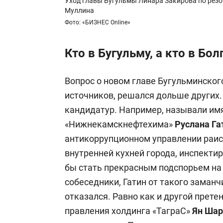
Уход главы Бугульмы Линара Закирова по резо
Муллина
Фото: «БИЗНЕС Online»
Кто в Бугульму, а кто в Бол
Вопрос о новом главе Бугульминског
источников, решался дольше других.
кандидатур. Например, называли им
«Нижнекамскнефтехима»
Руслана Га
антикоррупционном управлении раис
внутренней кухней города, инспекти
бы стать прекрасным подспорьем на 
собеседники, Гатин от такого заман
отказался. Равно как и другой прете
правления холдинга «ТаграС»
Ян Шар