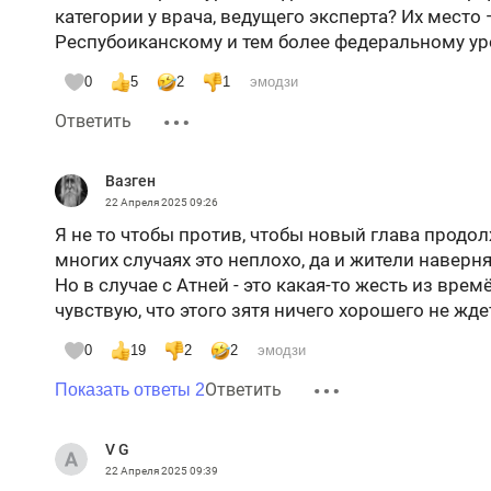
категории у врача, ведущего эксперта? Их место 
Респубоиканскому и тем более федеральному ур
0
5
2
1
эмодзи
Ответить
Вазген
22 Апреля 2025
09:26
Я не то чтобы против, чтобы новый глава продо
многих случаях это неплохо, да и жители наверня
Но в случае с Атней - это какая-то жесть из вр
чувствую, что этого зятя ничего хорошего не жде
0
19
2
2
эмодзи
Ответить
Показать ответы 2
V G
22 Апреля 2025
09:39