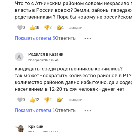
Что то с Атнинским районом совсем некрасиво п
власть в России вовсю? Земли, районы передают
родственникам ? Пора бы новому не российском
0
19
2
1
эмодзи
Ответить
Показать ответы 5
Родился в Казани
22 Апреля 2025
09:45
кандидаты среди родственников кончились?
так может - сократить количество районов в РТ?
количество районов давно избыточно, да и соде
населением в 12-20 тысяч человек - денег нет
0
12
2
1
эмодзи
Ответить
Показать ответы 1
Крысин