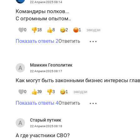
22 Апреля 2025
08:14
Командиры полков...
С огромным опытом..
0
18
8
2
1
эмодзи
Ответить
Показать ответы 2
Мамкин Геополитик
22 Апреля 2025
08:17
Как могут быть законными бизнес интересы гла
0
39
3
1
эмодзи
Ответить
Показать ответы 4
Старый путник
22 Апреля 2025
08:18
А где участники СВО?