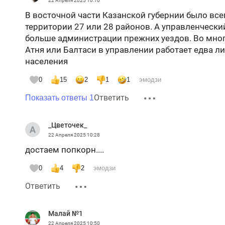
22 Апреля 2025
10:10
В восточной части Казанской губернии было всег
территории 27 или 28 районов. А управленчески
больше администрации прежних уездов. Во мног
Атня или Балтаси в управлении работает едва ли
населения
0
15
2
1
1
эмодзи
Ответить
Показать ответы 1
_Цветочек_
22 Апреля 2025
10:28
достаем попкорн....
0
4
2
эмодзи
Ответить
Малай №1
22 Апреля 2025
10:50