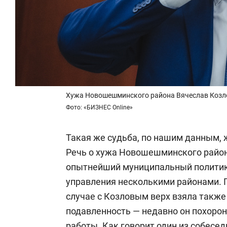
Хужа Новошешминского района Вячеслав Козл
Фото: «БИЗНЕС Online»
Такая же судьба, по нашим данным, ж
Речь о хужа Новошешминского райо
опытнейший муниципальный политик, 
управления несколькими районами. 
случае с Козловым верх взяла также
подавленность — недавно он похорони
работы. Как говорит один из собеседн