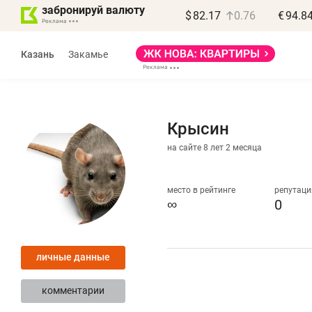
забронируй валюту
$
82.17
0.76
€
94.8
Казань
Закамье
Крысин
на сайте 8 лет 2 месяца
Василь Мазитов
МАРТ
место в рейтинге
репутаци
∞
0
«Не зная местных
«
правил, бизнес может
н
личные данные
потерять минимум
ч
полгода»
р
комментарии
Как бизнесу выйти на зарубежные
Вл