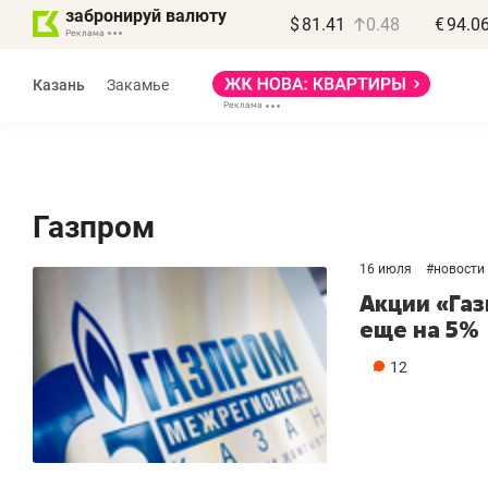
забронируй валюту
$
81.41
0.48
€
94.0
Казань
Закамье
Газпром
16 июля
#
новости
Василь Мазитов
Акции «Газ
МАРТ
еще на 5%
«Не зная местных
«
12
правил, бизнес может
н
потерять минимум
ч
полгода»
р
Как бизнесу выйти на зарубежные
Вл