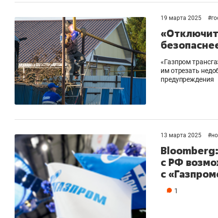
19 марта 2025
#
го
«Отключить
безопаснее
«Газпром трансга
им отрезать недо
предупреждения
13 марта 2025
#
но
Bloomberg
с РФ возм
с «Газпро
1