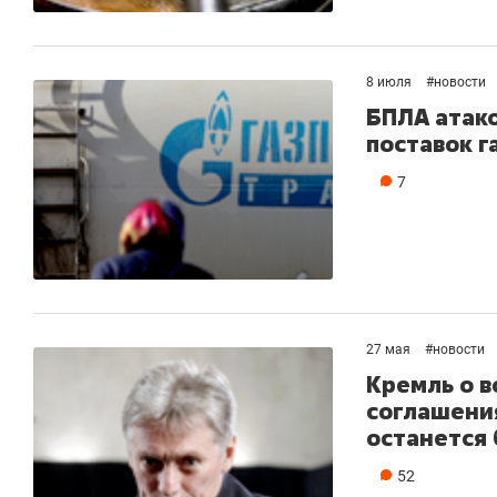
8 июля
#
новости
БПЛА атак
поставок г
7
27 мая
#
новости
Кремль о в
соглашения
останется 
52