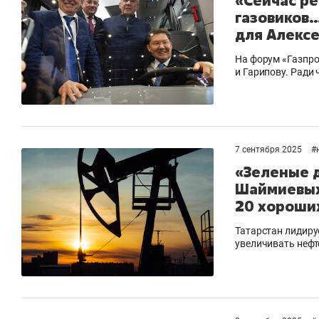
«Сейчас ре
газовиков…
для Алекс
На форум «Газпро
и Гарипову. Ради 
7 сентября 2025
#
«Зеленые 
Шаймиевых
20 хороших
Татарстан лидиру
увеличивать нефт