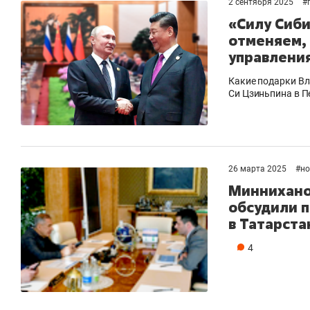
2 сентября 2025
#
«Силу Сиби
отменяем, 
управлени
Какие подарки Вл
Си Цзиньпина в П
26 марта 2025
#
но
Миннихано
обсудили 
в Татарста
4