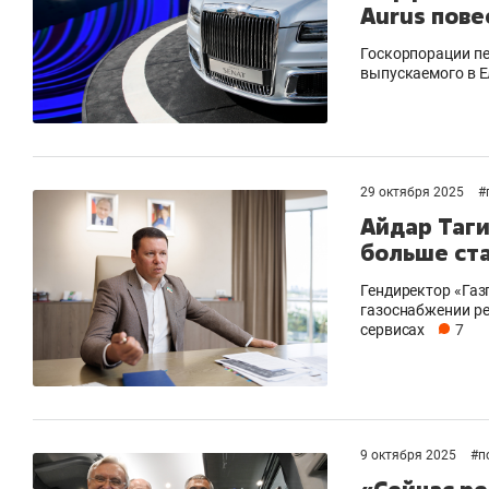
Aurus пове
Госкорпорации пе
выпускаемого в Е
29 октября 2025
#
Айдар Таги
больше ст
Гендиректор «Газ
газоснабжении ре
сервисах
7
9 октября 2025
#
п