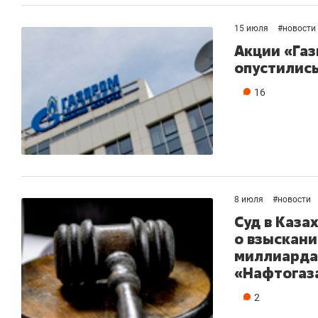
рынки, почему надо знать аксакалов и
о 
чем интересен Оман?
кл
15 июля
#
новости
Акции «Газ
опустились
16
8 июля
#
новости
Суд в Каз
о взыскани
миллиарда 
Рекомендуем
Рекомендуем
«Нафтогаз
Как ГК «МИР ГРУПП» и ВТБ
150 камер 
создают оазис жилого
ID вместо 
2
комфорта под Казанью
безопаснос