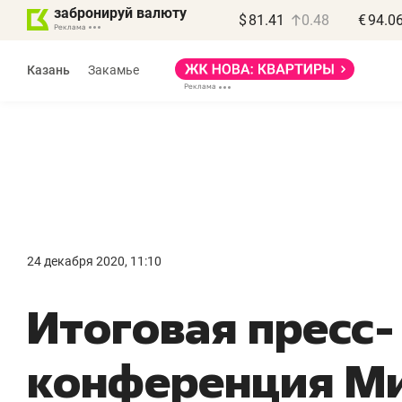
забронируй валюту
$
81.41
0.48
€
94.0
Казань
Закамье
Василь Мазитов
МАРТ
24 декабря 2020, 11:10
«Не зная местных
«
Итоговая пресс-
правил, бизнес может
н
потерять минимум
ч
конференция Ми
полгода»
р
Как бизнесу выйти на зарубежные
Вл