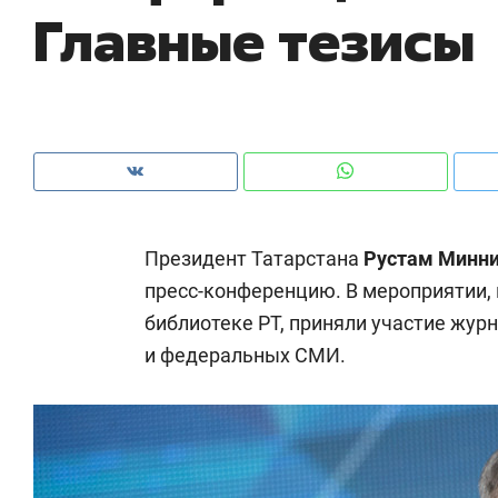
Главные тезисы
рынки, почему надо знать аксакалов и
о 
чем интересен Оман?
кл
Президент Татарстана
Рустам Минн
пресс-конференцию. В мероприятии,
библиотеке РТ, приняли участие жур
и федеральных СМИ.
Рекомендуем
Рекомендуем
Как ГК «МИР ГРУПП» и ВТБ
150 камер 
создают оазис жилого
ID вместо 
комфорта под Казанью
безопаснос