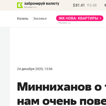
забронируй валюту
$
81.41
0.48
Казань
Закамье
Василь Мазитов
МАРТ
24 декабря 2020, 13:06
«Не зная местных
Минниханов о 
правил, бизнес может
потерять минимум
нам очень пове
полгода»
Как бизнесу выйти на зарубежные