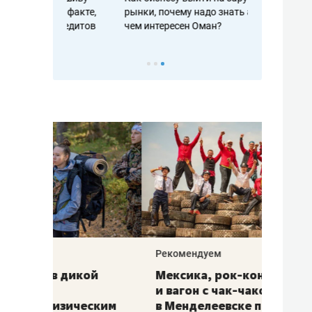
рафакте,
рынки, почему надо знать аксакалов и
о трехкратно
кредитов
чем интересен Оман?
клиентах и ч
Рекомендуем
Рекоме
ой
Мексика, рок-концерт
«Прор
и вагон с чак-чаком: как
30 ме
еским
в Менделеевске прошла
лечит