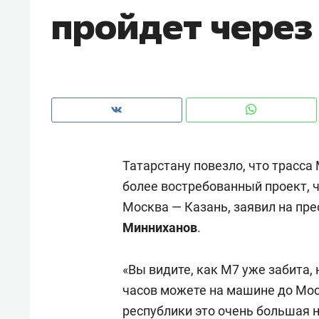
пройдет через
рынки, почему надо знать аксакал
чем интересен Оман?
Татарстану повезло, что трасса
более востребованный проект, 
Москва — Казань, заявил на пр
Минниханов
.
Рекомендуем
Рекоме
«Вы видите, как М7 уже забита, 
Как ГК «МИР ГРУПП» и ВТБ
150 ка
часов можете на машине до Мос
создают оазис жилого
ID вме
республики это очень большая н
комфорта под Казанью
безоп