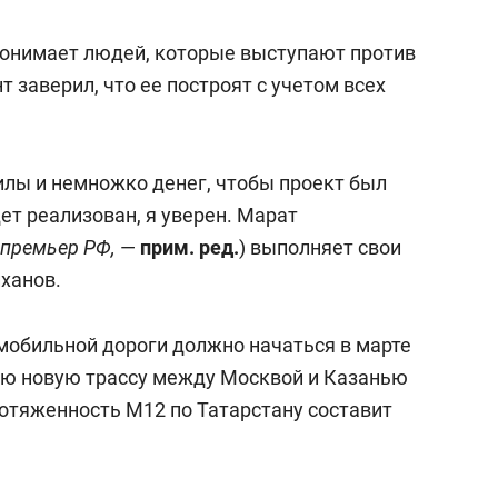
состоянием как основа
антихрупких команд
 понимает людей, которые выступают против
 заверил, что ее построят с учетом всех
лы и немножко денег, чтобы проект был
дет реализован, я уверен. Марат
-премьер РФ,
—
прим. ред.
) выполняет свои
ханов.
мобильной дороги должно начаться в марте
цию новую трассу между Москвой и Казанью
ротяженность М12 по Татарстану составит