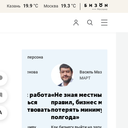
19.9
°С
19.3
°С
Казань
Москва
персона
еменова
Василь Мазитов
»
МАРТ
а: работа
«Не зная местных
«Мне лу
ечься
правил, бизнес может
не зара
вствовать
потерять минимум
чем пот
полгода»
репутац
пошиву
Как бизнесу выйти на зарубежные
Владелец от