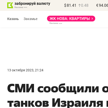
забронируй валюту
$
81.41
0.48
€
94.0
Казань
Закамье
Василь Мазитов
МАРТ
13 октября 2023, 21:24
«Не зная местных
«
СМИ сообщили о
правил, бизнес может
н
потерять минимум
ч
танков Израиля 
полгода»
р
Как бизнесу выйти на зарубежные
Вл