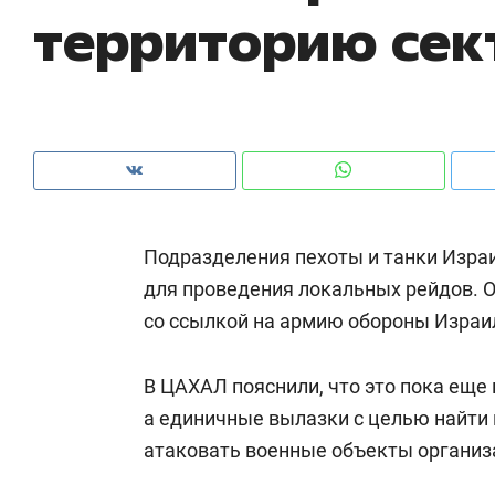
территорию сек
рынки, почему надо знать аксакалов и
о 
чем интересен Оман?
кл
Подразделения пехоты и танки Израи
для проведения локальных рейдов. 
со ссылкой на армию обороны Израи
В ЦАХАЛ пояснили, что это пока еще 
Рекомендуем
Рекомендуем
а единичные вылазки с целью найти 
Как ГК «МИР ГРУПП» и ВТБ
150 камер 
атаковать военные объекты органи
создают оазис жилого
ID вместо 
комфорта под Казанью
безопаснос