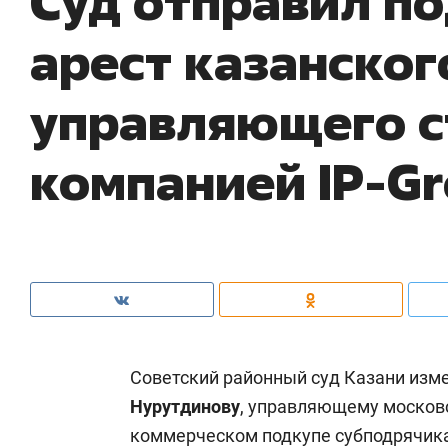
Суд отправил п
арест казанског
управляющего с
компанией IP-G
Советский районный суд Казани изм
Нурутдинову
, управляющему московс
коммерческом подкупе субподрячика