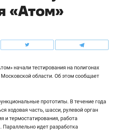
я «Атом»
ов и
о трехкратном росте цен, дотошных
школьной формы о конт
клиентах и чудных запросах мастеров
налогах и развитии без 
том» начали тестирования на полигонах
Московской области. Об этом сообщает
ункциональные прототипы. В течение года
ндуем
Рекомендуем
ся ходовая часть, шасси, рулевой орган
мер до квартиры и Face
Опыт выживания в дик
я и термостатирования, работа
сто ключа: какой будет
природе, работа
. Параллельно идет разработка
асность в ЖК «Нова»
с ментальным и физич