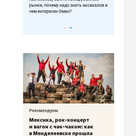
рафакте,
рынки, почему надо знать аксакалов и
о трехкратно
кредитов
чем интересен Оман?
клиентах и ч
Рекомендуем
Рекоме
ой
Мексика, рок-концерт
«Прор
и вагон с чак-чаком: как
30 ме
еским
в Менделеевске прошла
лечит