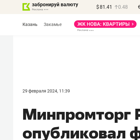
забронируй валюту
$
81.41
0.48
Казань
Закамье
Василь Мазитов
МАРТ
29 февраля 2024, 11:39
«Не зная местных
Минпромторг 
правил, бизнес может
потерять минимум
опубликовал 
полгода»
Как бизнесу выйти на зарубежные