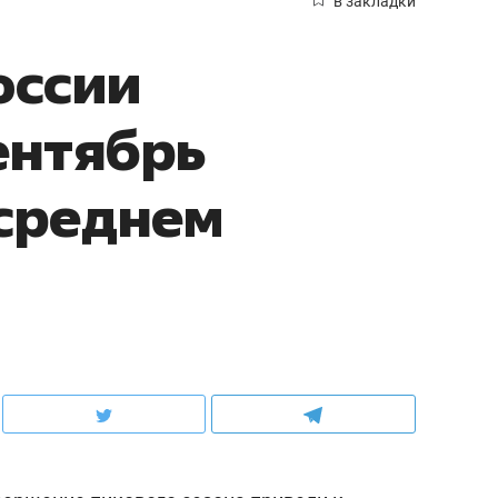
в закладки
оссии
ентябрь
среднем