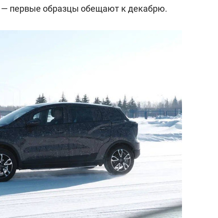
состоянием как основа
а — первые образцы обещают к декабрю.
антихрупких команд