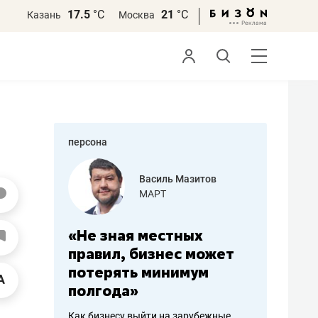
17.5
°С
21
°С
Казань
Москва
персона
еменова
Василь Мазитов
»
МАРТ
а: работа
«Не зная местных
«Мне лу
ечься
правил, бизнес может
не зара
вствовать
потерять минимум
чем пот
полгода»
репутац
пошиву
Как бизнесу выйти на зарубежные
Владелец от