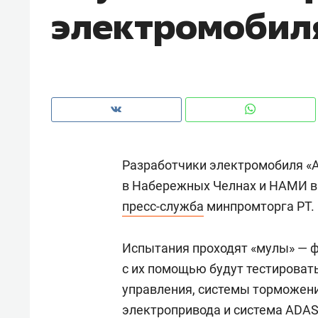
электромобил
рынки, почему надо знать аксакал
чем интересен Оман?
Разработчики электромобиля «А
в Набережных Челнах и НАМИ в 
пресс-служба
минпромторга РТ.
Испытания проходят «мулы» — ф
Рекомендуем
Рекоме
с их помощью будут тестировать
Как ГК «МИР ГРУПП» и ВТБ
150 ка
управления, системы торможени
создают оазис жилого
ID вме
электропривода и система ADAS
комфорта под Казанью
безоп