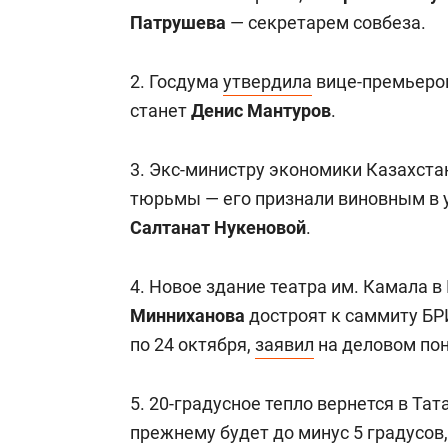
состоя
Патрушев
а
— секретарем совбеза.
антихр
2. Госдума
утвердила
вице-премьеро
станет
Денис Мантуров
.
3. Экс-министру экономики Казахст
тюрьмы — его признали виновным в 
Салтанат Нукеновой
.
4. Новое здание театра им. Камала 
Минниханова
достроят к саммиту БР
по 24 октября,
заявил
на деловом по
5. 20-градусное тепло вернется в Тат
прежнему будет до минус 5 градусов