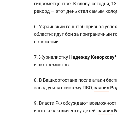
гидрометцентре. К слову, сегодня, 1
рекорд — этот день стал самым холо
6. Украинский генштаб
признал
успех
области: идут бои за приграничный г
положении.
7. Журналистку
Надежд
у
Кеворков
у
и экстремистов.
8. В Башкортостане после атаки бе
завод усилят систему ПВО,
заявил
Ра
9. Власти РФ обсуждают возможност
ипотеке к количеству детей,
заявил
М