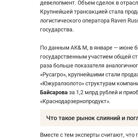
девелопмент. Объем сделок в отрасл
Крупнейшей трансакцией стала про
логистического оператора Raven Rus
государства.
По данным AK& M, в январе — июне б
государственным участием общей сто
раза больше показателя аналогично
«Русагро», крупнейшими стали про
«Южуралзолото» структурам компан
Байсарова
за 1,2 млрд рублей и при
«Краснодарзернопродукт».
Что такое рынок слияний и по
M& A (от англ. mergers and acquisiti
Вместе с тем эксперты считают, что 