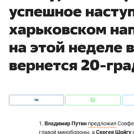
лга» в Зеленодольске
успешное насту
школьной формы о контрафакте,
налогах и развитии без кредитов
харьковском на
на этой неделе 
вернется 20-гра
Рекомендуем
Рекомен
ТБ
150 камер до квартиры и Face
Опыт в
1.
Владимир
Путин
предложил
Совфе
ID вместо ключа: какой будет
природ
безопасность в ЖК «Нова»
с мент
главой минобороны, а
Сергея Шойгу