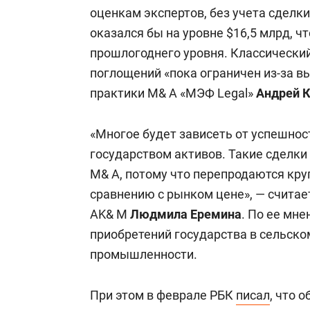
объединения компаний для расширен
оценкам экспертов, без учета сделки
или оптимизации расходов. На росси
оказался бы на уровне $16,5 млрд, ч
между крупными и средними игрокам
прошлогоднего уровня. Классически
аудиторов и государственных регуля
поглощений «пока ограничен из-за в
практики M& A «МЭФ Legal»
Андрей 
«Многое будет зависеть от успешно
государством активов. Такие сделк
M& A, потому что перепродаются кру
сравнению с рынком цене», — считае
AK& M
Людмила Еремина
. По ее мн
приобретений государства в сельско
промышленности.
При этом в феврале РБК
писал
, что 