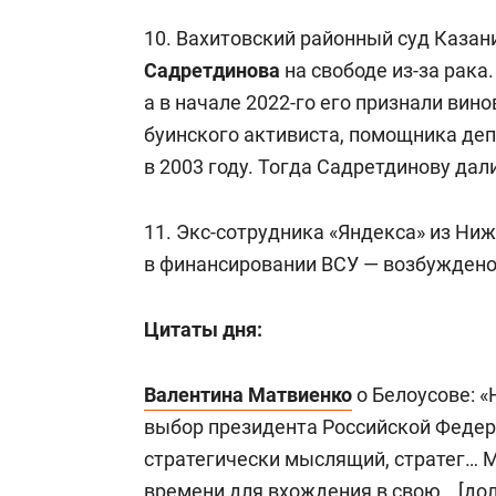
10. Вахитовский районный суд Казан
Садретдинова
на свободе из-за рака.
а в начале 2022-го его признали вин
буинского активиста, помощника де
в 2003 году. Тогда Садретдинову дал
11. Экс-сотрудника «Яндекса» из Ни
в финансировании ВСУ — возбуждено 
Цитаты дня:
Валентина Матвиенко
о Белоусове: «
выбор президента Российской Федера
стратегически мыслящий, стратег… М
времени для вхождения в свою… [долж