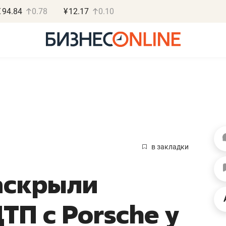
€
94.84
0.78
¥
12.17
0.10
Роман Ободец
Дарья С
«Готовые решения»
«Бросско
в закладки
«Мне лучше
«Мама говорил
аскрыли
не заработать вообще,
помогает отвл
чем потерять
от болезни, чу
ТП с Porsche у
репутацию»
себя живой»
Владелец отделочной фирмы
Наследница бизнеса по 