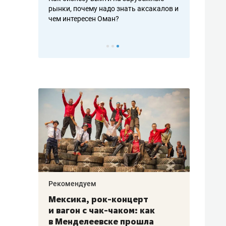
рафакте,
рынки, почему надо знать аксакалов и
о трехкратно
кредитов
чем интересен Оман?
клиентах и ч
Рекомендуем
Рекоме
ой
Мексика, рок-концерт
«Прор
и вагон с чак-чаком: как
30 ме
еским
в Менделеевске прошла
лечит