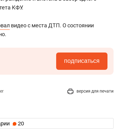
тета КФУ.
овал
видео с места ДТП. О состоянии
но.
подписаться
er
версия для печати
арии
20