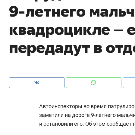
9-летнего мальч
рынки, почему надо знать аксакалов и
о 
чем интересен Оман?
кл
квадроцикле – е
передадут в от
Автоинспекторы во время патрулиро
Рекомендуем
Рекомендуем
заметили на дороге 9-летнего мальч
Как ГК «МИР ГРУПП» и ВТБ
150 камер 
и остановили его. Об этом сообщает
создают оазис жилого
ID вместо 
комфорта под Казанью
безопаснос