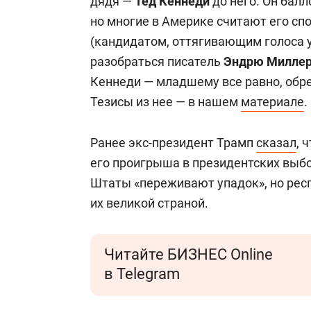
дядя —
Тед Кеннеди
до него. Он бал
но многие в Америке считают его сп
(кандидатом, оттягивающим голоса 
разобраться писатель
Эндрю Милле
Кеннеди — младшему все равно, обре
Тезисы из нее — в нашем
материале
.
Ранее экс-президент Трамп
сказал
, 
его проигрыша в президентских выбо
Штаты «переживают упадок», но рес
их великой страной.
Читайте БИЗНЕС Online
в Telegram