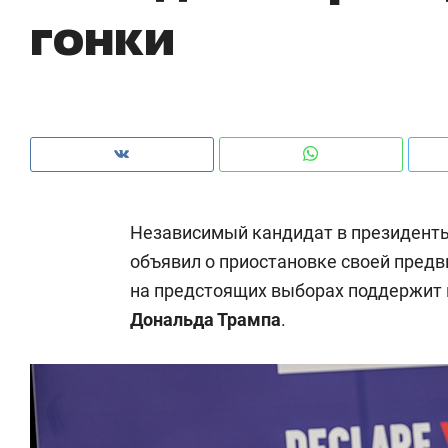
гонки
Независимый кандидат в президен
объявил о приостановке своей предв
на предстоящих выборах поддержит 
Дональда Трампа
.
Рекомендуем
Рекомендуем
150 камер до квартиры и Face
Опыт выжи
ID вместо ключа: какой будет
природе, 
безопасность в ЖК «Нова»
с ментальн