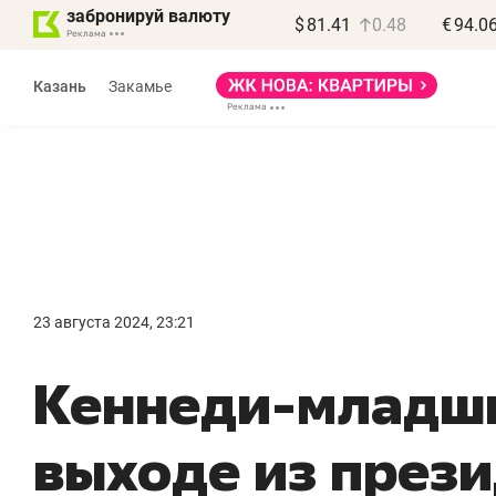
забронируй валюту
$
81.41
0.48
€
94.0
Казань
Закамье
23 августа 2024, 23:21
Кеннеди-младши
выходе из през