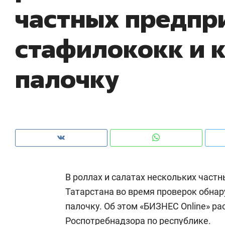
частных предпр
рынки, почему надо знать аксакалов и
о 
чем интересен Оман?
кл
стафилококк и 
палочку
В роллах и салатах нескольких част
Рекомендуем
Рекомендуем
Татарстана во время проверок обна
Как ГК «МИР ГРУПП» и ВТБ
150 камер 
палочку. Об этом «БИЗНЕС Online» ра
создают оазис жилого
ID вместо 
комфорта под Казанью
безопаснос
Роспотребнадзора по республике.