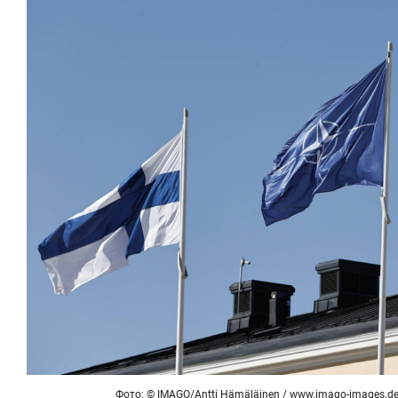
Фото: ©
IMAGO/Antti Hämäläinen
/
www.imago-images.d