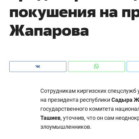
покушения на п
Жапарова
Сотрудникам киргизских спецслужб 
на президента республики
Садыра Ж
государственного комитета национа
Рекомендуем
Рекомендуем
Ташиев
, уточнив, что он сам неодно
150 камер до квартиры и Face
Опыт выжи
злоумышленников.
ID вместо ключа: какой будет
природе, 
безопасность в ЖК «Нова»
с ментальн