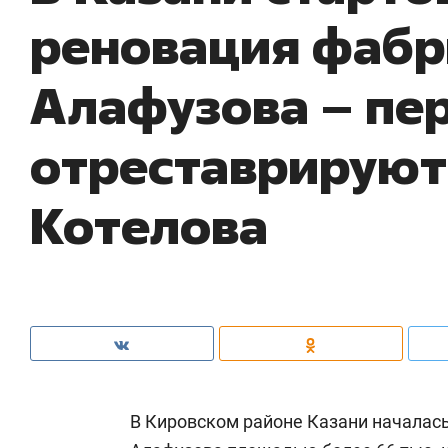
реновация фабр
Алафузова – пе
отреставрируют
Котелова
В Кировском районе Казани началас