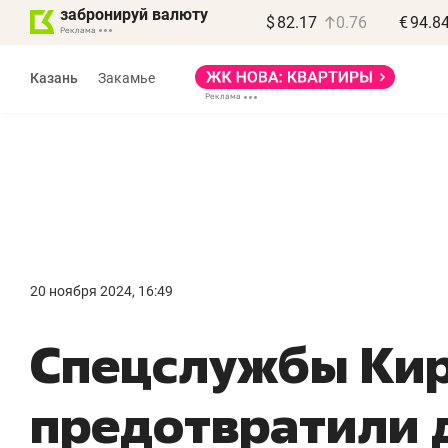
забронируй валюту
$
82.17
0.76
€
94.8
Казань
Закамье
20 ноября 2024, 16:49
Спецслужбы Ки
предотвратили 