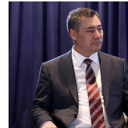
состоянием
антихрупк