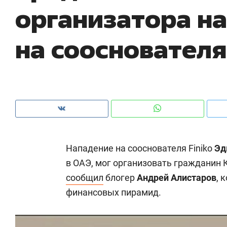
организатора н
рынки, почему надо знать аксакалов и
о 
чем интересен Оман?
кл
на сооснователя
Нападение на сооснователя Finiko
Эд
в ОАЭ, мог организовать гражданин
сообщил
блогер
Андрей Алистаров
, 
Рекомендуем
Рекомендуем
финансовых пирамид.
Как ГК «МИР ГРУПП» и ВТБ
150 камер 
создают оазис жилого
ID вместо 
комфорта под Казанью
безопаснос