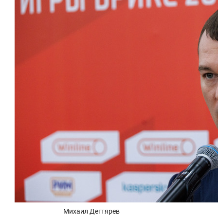
состоянием
антихрупк
Михаил Дегтярев