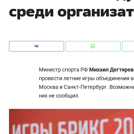
среди организа
Министр спорта РФ
Михаил Дегтяре
провести летние игры объединения в 
Москва и Санкт-Петербург. Возможны
них не сообщил.
Рекомендуем
Рекомендуем
150 камер до квартиры и Face
Опыт выжи
ID вместо ключа: какой будет
природе, 
безопасность в ЖК «Нова»
с ментальн