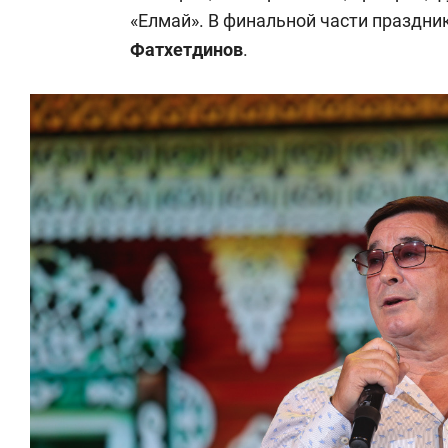
состоян
«Елмай». В финальной части праздни
антихру
Фатхетдинов
.