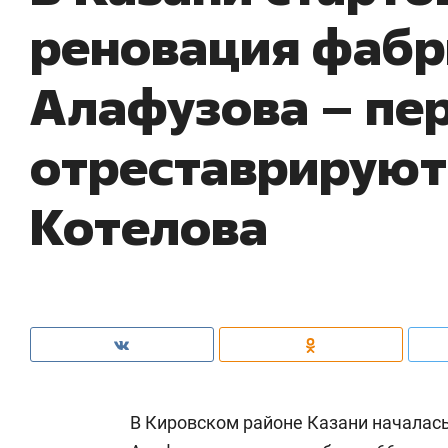
реновация фабр
Алафузова – пе
отреставрируют
Котелова
В Кировском районе Казани началас