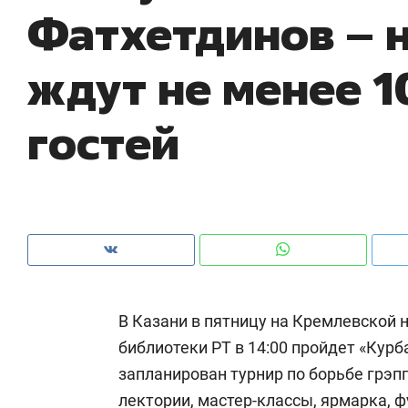
Фатхетдинов – 
ему надо знать аксакалов и
о трехкратном росте цен, дотошных
сен Оман?
клиентах и чудных запросах мастеров
ждут не менее 1
гостей
В Казани в пятницу на Кремлевской
Рекомендуем
Рекоменд
библиотеки РТ в 14:00 пройдет «Курб
150 камер до квартиры и Face
Опыт вы
запланирован турнир по борьбе грэпп
ID вместо ключа: какой будет
природе
безопасность в ЖК «Нова»
с мента
лектории, мастер-классы, ярмарка, ф