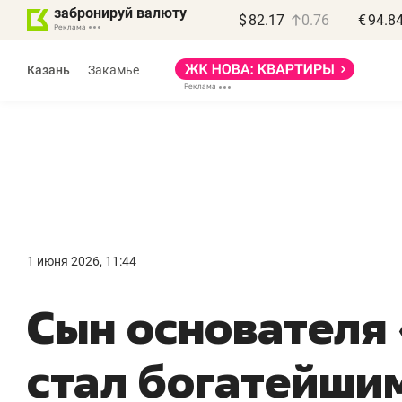
забронируй валюту
$
82.17
0.76
€
94.8
Казань
Закамье
Василь Мазитов
МАРТ
1 июня 2026, 11:44
«Не зная местных
«
Сын основателя
правил, бизнес может
н
потерять минимум
ч
стал богатейши
полгода»
р
Как бизнесу выйти на зарубежные
Вл