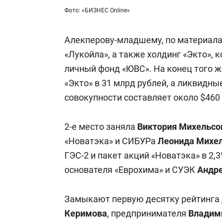
Фото: «БИЗНЕС Online»
Алекперову-младшему, по материала
«Лукойла», а также холдинг «Экто», к
личный фонд «ЮВС». На конец того ж
«Экто» в 31 млрд рублей, а ликвидные
совокупности составляет около $460
2-е место заняла
Виктория Михельсо
«Новатэка» и СИБУРа
Леонида Михе
ГЭС-2 и пакет акций «Новатэка» в 2,
основателя «Еврохима» и СУЭК
Андр
Замыкают первую десятку рейтинга 
Керимова
, предпринимателя
Владим