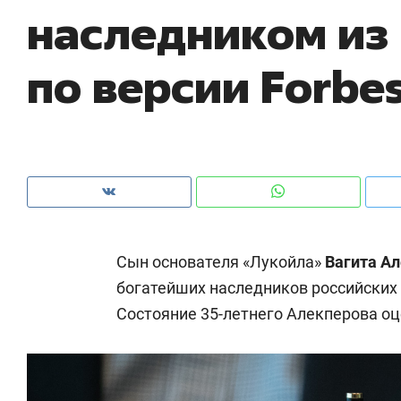
наследником из
рынки, почему надо знать аксакалов и
о 
чем интересен Оман?
кл
по версии Forbe
Сын основателя «Лукойла»
Вагита А
богатейших наследников российских
Состояние 35-летнего Алекперова оц
Рекомендуем
Рекомендуем
Как ГК «МИР ГРУПП» и ВТБ
150 камер 
создают оазис жилого
ID вместо 
комфорта под Казанью
безопаснос