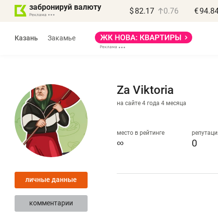
забронируй валюту
$
82.17
0.76
€
94.8
Казань
Закамье
Za Viktoria
на сайте 4 года 4 месяца
Василь Мазитов
МАРТ
место в рейтинге
репутаци
∞
0
«Не зная местных
«
правил, бизнес может
н
личные данные
потерять минимум
ч
полгода»
р
комментарии
Как бизнесу выйти на зарубежные
Вл