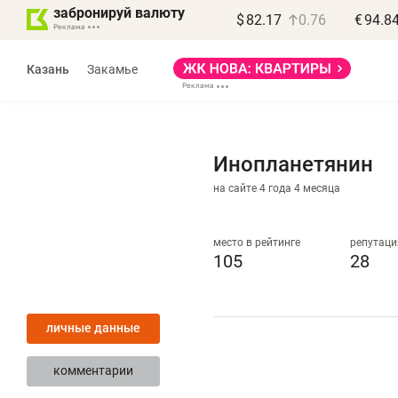
забронируй валюту
$
82.17
0.76
€
94.8
Казань
Закамье
Инопланетянин
на сайте 4 года 4 месяца
Василь Мазитов
МАРТ
место в рейтинге
репутаци
105
28
«Не зная местных
«
правил, бизнес может
н
личные данные
потерять минимум
ч
полгода»
р
комментарии
Как бизнесу выйти на зарубежные
Вл