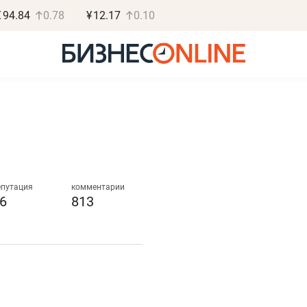
€
94.84
0.78
¥
12.17
0.10
Роман Ободец
Дарья С
«Готовые решения»
«Бросско
епутация
комментарии
6
813
«Мне лучше
«Мама говорил
не заработать вообще,
помогает отвл
чем потерять
от болезни, чу
репутацию»
себя живой»
Владелец отделочной фирмы
Наследница бизнеса по 