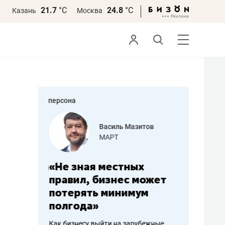
21.7
°С
24.8
°С
Казань
Москва
персона
еменова
Василь Мазитов
»
МАРТ
а: работа
«Не зная местных
«Мне лу
ечься
правил, бизнес может
не зара
вствовать
потерять минимум
чем пот
полгода»
репутац
пошиву
Как бизнесу выйти на зарубежные
Владелец от