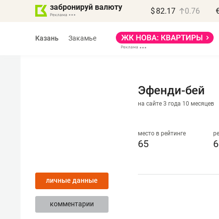
забронируй валюту
$
82.17
0.76
Казань
Закамье
Эфенди-бей
на сайте 3 года 10 месяцев
Василь Мазитов
МАРТ
место в рейтинге
р
65
6
«Не зная местных
правил, бизнес может
личные данные
потерять минимум
полгода»
комментарии
Как бизнесу выйти на зарубежные