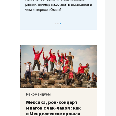
рафакте,
рынки, почему надо знать аксакалов и
о трехкратно
кредитов
чем интересен Оман?
клиентах и ч
Рекомендуем
Рекоме
ой
Мексика, рок-концерт
«Прор
и вагон с чак-чаком: как
30 ме
еским
в Менделеевске прошла
лечит