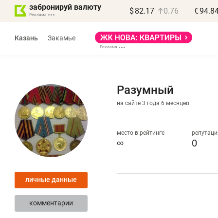
забронируй валюту
$
82.17
0.76
€
94.8
Казань
Закамье
Разумный
на сайте 3 года 6 месяцев
Василь Мазитов
МАРТ
место в рейтинге
репутаци
∞
0
«Не зная местных
«
правил, бизнес может
н
личные данные
потерять минимум
ч
полгода»
р
комментарии
Как бизнесу выйти на зарубежные
Вл