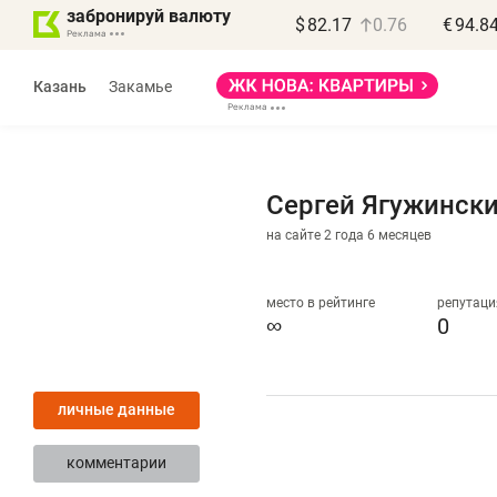
забронируй валюту
$
82.17
0.76
€
94.8
Казань
Закамье
Сергей Ягужинск
на сайте 2 года 6 месяцев
Василь Мазитов
МАРТ
место в рейтинге
репутаци
∞
0
«Не зная местных
«
правил, бизнес может
н
личные данные
потерять минимум
ч
полгода»
р
комментарии
Как бизнесу выйти на зарубежные
Вл