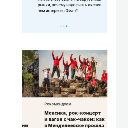
рафакте,
рынки, почему надо знать аксакалов и
о трехкратно
кредитов
чем интересен Оман?
клиентах и ч
Рекомендуем
Рекоме
ой
Мексика, рок-концерт
«Прор
и вагон с чак-чаком: как
30 ме
еским
в Менделеевске прошла
лечит