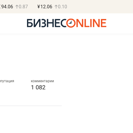
€
94.06
0.87
¥
12.06
0.10
Роман Ободец
Дарья С
«Готовые решения»
«Бросско
епутация
комментарии
1 082
«Мне лучше
«Мама говорил
не заработать вообще,
помогает отвл
чем потерять
от болезни, чу
репутацию»
себя живой»
Владелец отделочной фирмы
Наследница бизнеса по 