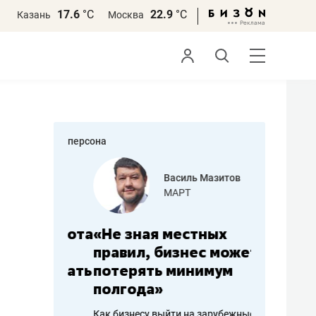
17.6
°С
22.9
°С
Казань
Москва
персона
еменова
Василь Мазитов
»
МАРТ
а: работа
«Не зная местных
«Мне лу
ечься
правил, бизнес может
не зара
вствовать
потерять минимум
чем пот
полгода»
репутац
пошиву
Как бизнесу выйти на зарубежные
Владелец от