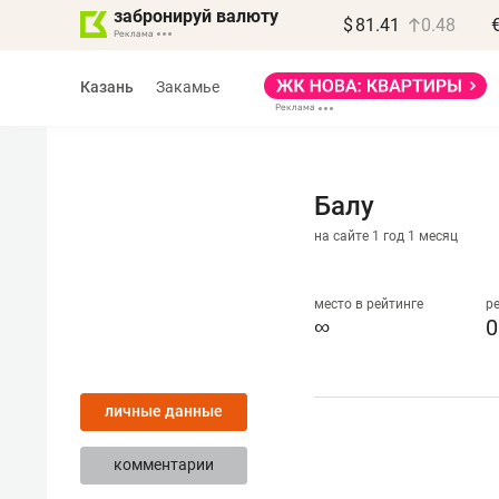
забронируй валюту
$
81.41
0.48
Казань
Закамье
Балу
на сайте 1 год 1 месяц
Василь Мазитов
МАРТ
место в рейтинге
р
∞
0
«Не зная местных
правил, бизнес может
личные данные
потерять минимум
полгода»
комментарии
Как бизнесу выйти на зарубежные