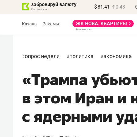
забронируй валюту
$
81.41
0.48
Казань
Закамье
опрос недели
политика
экономика
#
#
#
«Трампа убьют
Василь Мазитов
МАРТ
в этом Иран и 
«Не зная местных
правил, бизнес может
с ядерными у
потерять минимум
полгода»
Как бизнесу выйти на зарубежные