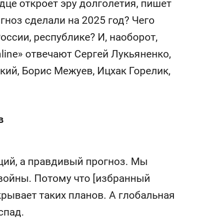
рдце откроет эру долголетия, пишет
состоянием как основа
антихрупких команд
гноз сделали на 2025 год? Чего
оссии, республике? И, наоборот,
line» отвечают Сергей Лукьяненко,
ий, Борис Межуев, Ицхак Горелик,
в
щий, а правдивый прогноз. Мы
войны. Потому что [избранный
рывает таких планов. А глобальная
спад.