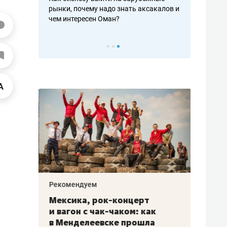
рафакте,
рынки, почему надо знать аксакалов и
о трехкратно
кредитов
чем интересен Оман?
клиентах и ч
Рекомендуем
Рекоме
ой
Мексика, рок-концерт
«Прор
и вагон с чак-чаком: как
30 ме
еским
в Менделеевске прошла
лечит