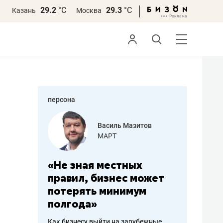
29.2
°С
29.3
°С
Казань
Москва
персона
еменова
Василь Мазитов
»
МАРТ
а: работа
«Не зная местных
«Мне лу
ечься
правил, бизнес может
не зара
вствовать
потерять минимум
чем пот
полгода»
репутац
пошиву
Как бизнесу выйти на зарубежные
Владелец от