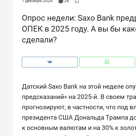
7 декабря 2024
26
рынки, почему надо знать аксакал
чем интересен Оман?
Опрос недели: Saxo Bank пред
ОПЕК в 2025 году. А вы бы к
сделали?
Датский Saxo Bank на этой неделе о
предсказаний» на 2025-й. В своем т
прогнозируют, в частности, что под 
Рекомендуем
Рекоме
президента США Дональда Трампа до
Как ГК «МИР ГРУПП» и ВТБ
150 ка
создают оазис жилого
ID вме
к основным валютам и на 30% к золо
комфорта под Казанью
безоп