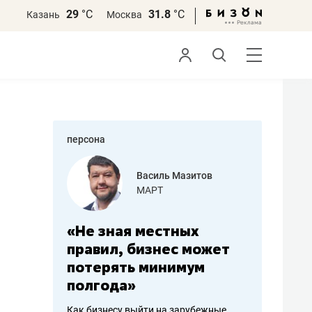
29
°С
31.8
°С
Казань
Москва
персона
еменова
Василь Мазитов
»
МАРТ
а: работа
«Не зная местных
«Мне лу
ечься
правил, бизнес может
не зара
вствовать
потерять минимум
чем пот
полгода»
репутац
пошиву
Как бизнесу выйти на зарубежные
Владелец от