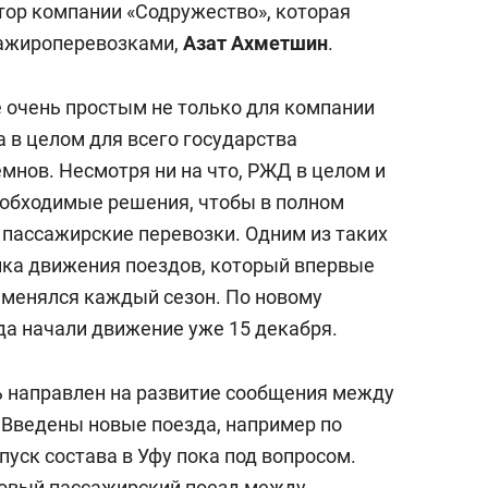
тор компании «Содружество», которая
сажироперевозками,
Азат Ахметшин
.
е очень простым не только для компании
а в целом для всего государства
емнов. Несмотря ни на что, РЖД в целом и
еобходимые решения, чтобы в полном
 пассажирские перевозки. Одним из таких
ика движения поездов, который впервые
е менялся каждый сезон. По новому
а начали движение уже 15 декабря.
ь направлен на развитие сообщения между
 Введены новые поезда, например по
уск состава в Уфу пока под вопросом.
новый пассажирский поезд между