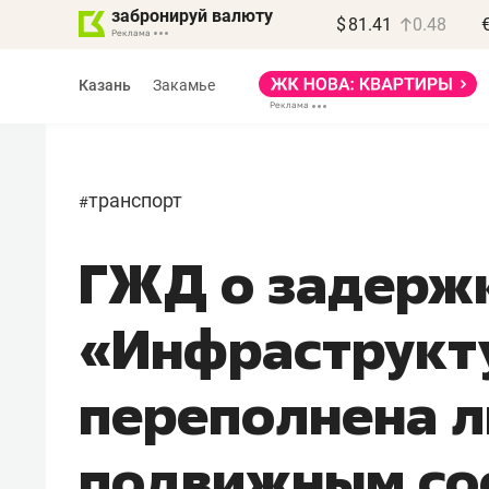
забронируй валюту
$
81.41
0.48
Казань
Закамье
транспорт
#
ГЖД о задержк
Василь Мазитов
МАРТ
«Инфраструкт
«Не зная местных
правил, бизнес может
переполнена 
потерять минимум
полгода»
подвижным со
Как бизнесу выйти на зарубежные