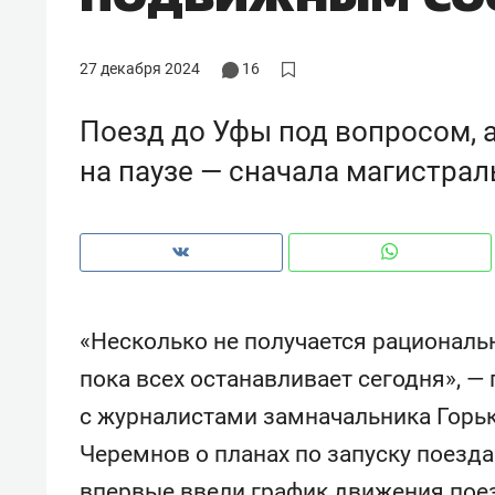
рынки, почему надо знать аксакал
чем интересен Оман?
27 декабря 2024
16
Поезд до Уфы под вопросом, 
на паузе — сначала магистрал
«Несколько не получается рациональн
пока всех останавливает сегодня», — 
Рекомендуем
Рекоме
с журналистами замначальника Горь
Как ГК «МИР ГРУПП» и ВТБ
150 ка
Черемнов о планах по запуску поезд
создают оазис жилого
ID вме
комфорта под Казанью
безоп
впервые ввели график движения поез