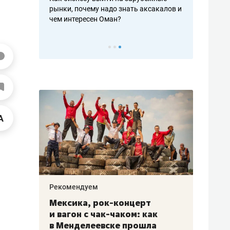
рафакте,
рынки, почему надо знать аксакалов и
о трехкратно
кредитов
чем интересен Оман?
клиентах и ч
Рекомендуем
Рекоме
ой
Мексика, рок-концерт
«Прор
и вагон с чак-чаком: как
30 ме
еским
в Менделеевске прошла
лечит