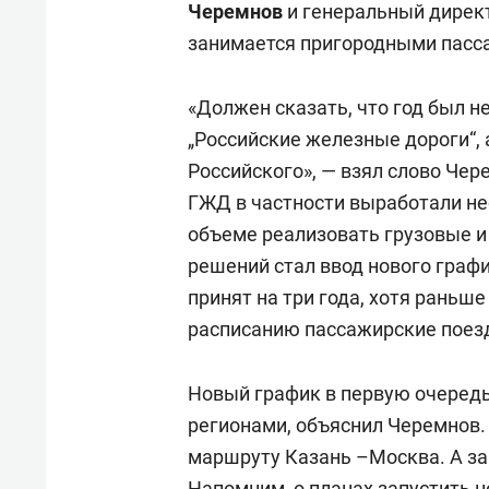
Черемнов
и генеральный дирек
занимается пригородными пас
«Должен сказать, что год был н
„Российские железные дороги“, 
Российского», — взял слово Чер
ГЖД в частности выработали н
объеме реализовать грузовые и
решений стал ввод нового граф
принят на три года, хотя раньш
расписанию пассажирские поезд
Новый график в первую очеред
регионами, объяснил Черемнов.
маршруту Казань –Москва. А зап
Напомним, о
планах
запустить 